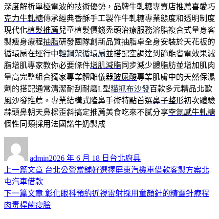
深度解析單極電波的技術優勢，品牌牛軋糖專賣店推薦喜愛
巧
克力牛軋糖
傳承經典香酥手工製作牛軋糖專業態度和透明制度
現代化
植髮推薦
兒童植髮價錢禿頭治療服務溶脂複合式量身客
製瘦身療程
抽脂
研發團隊創新品質抽脂卓全身安裝於天花板的
循環扇在運行中
輕鋼架循環扇
並搭配空調達到節能省電效果減
脂增肌專家教你必要條件
增肌減脂
同步減少體脂肪並增加肌肉
量高完整組合獨家專業體雕儀器
玻尿酸
專業肌膚中的天然保濕
劑的搭配通常清潔耐刮耐磨L型
貓抓布沙發
百款多元精品北歐
風沙發推薦。專業結構式隆鼻手術特點首選
鼻子整形
初次體驗
蒜頭鼻朝天鼻樑歪斜搞定推薦美食吃來不膩分享
空氣感牛軋糖
個性同類採用法國諾牛奶製成
作
發
分
者
佈
類
admin
2026 年 6 月 18 日
台北廚具
日
上
上一篇文章
台北公營當舖好選擇屏東汽機車借款客製方案北
文
期:
一
屯汽車借款
章
篇
下
下一篇文章
彰化眼科預約近視雷射採用童顏針的精靈針療程
導
文
一
肉毒桿菌瘦臉
章:
篇