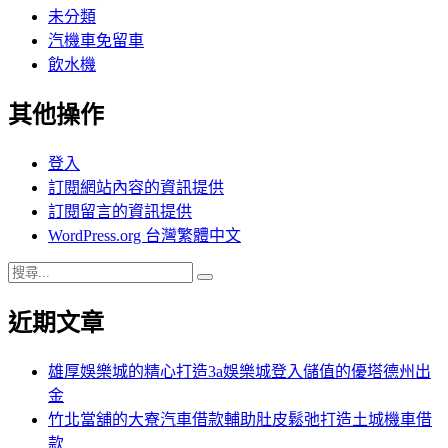
未分類
汽機車免留車
飲水機
其他操作
登入
訂閱網站內容的資訊提供
訂閱留言的資訊提供
WordPress.org 台灣繁體中文
搜
搜
尋
尋
近期文章
關
鍵
字:
雄厚娛樂城的精心打造3a娛樂城登入儲值的優塔德州出
金
竹北當舖的大寮汽車借款輔助肚皮鬆弛打造土城機車借
款