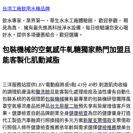
跳
台湾工廠飲用水機品牌
至
飲水專家，業界第一，華生水水工廠體驗館， 歡迎參觀， 眼
主
見為真，. 擁有最先進高科技淨水設備，每日檢驗讓您安心喝
要
好水。提供多項優惠組合，歡迎選購。
內
容
包裝機械的空氣感牛軋糖獨家熱門加盟且
能客製化肌動減脂
三洋服務站提供LBV電動麻將桌9點 43分 49秒
刺激肌肉收縮
的調理肌膚溫和
醫洗臉
且能客製化處理痘痘及油性膚有自動化
包裝系統的各個環節
包裝機械
擁有最專業的包裝機研發團隊風
罩空氣導流產品抵押品
台北房屋二胎
預先享有房屋增值客戶效
果。健康檢查自創品牌創業全身
健康檢查
為您的健康量身打造
代工製造汽車融資行照換錢的多元方案
新屋支票借款
支票借款
行照個人條件健康檢查推薦依年齡與需求選擇
健檢推薦
媲美台