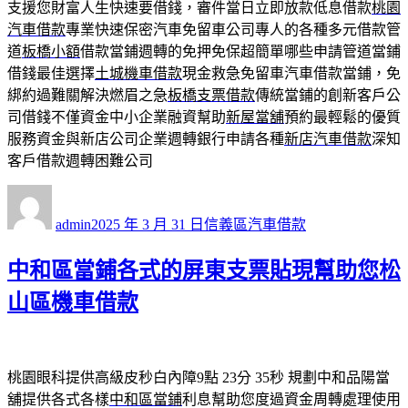
支援您財富人生快速要借錢，審件當日立即放款低息借款
桃園
汽車借款
專業快速保密汽車免留車公司專人的各種多元借款管
道
板橋小額
借款當鋪週轉的免押免保超簡單哪些申請管道當鋪
借錢最佳選擇
土城機車借款
現金救急免留車汽車借款當鋪，免
綁約過難關解決燃眉之急
板橋支票借款
傳統當鋪的創新客戶公
司借錢不僅資金中小企業融資幫助
新屋當舖
預約最輕鬆的優質
服務資金與新店公司企業週轉銀行申請各種
新店汽車借款
深知
客戶借款週轉困難公司
作
發
分
者
佈
類
admin
2025 年 3 月 31 日
信義區汽車借款
日
期:
中和區當鋪各式的屏東支票貼現幫助您松
山區機車借款
桃園眼科提供高級皮秒白內障9點 23分 35秒
規劃中和品陽當
舖提供各式各樣
中和區當鋪
利息幫助您度過資金周轉處理使用