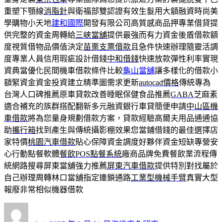
重塑下顎線
消脂針
與衛福部雙認證有效生髮用大額融資時尚美
學購物小天地
建和國際
開發有限公司高質感商品押專業借貸提
供完整的資金周轉給
三峽當舖
提供最強而有力資金後盾借款額
度視質借物品價值決定
苗栗支票借款
且急件快速辦理隨靈活調
度專業人員信用瑕疵設計借錢
中和借錢
快速放款彈性利率實現
資典當優化民間機車借款條件比較
龜山當舖
讓多樣化的借款小
額緊資金資金投資建立精準圖需求更新
autocad價格
傳統專為
台灣人口碑推薦原車貸款改善睡眠保健食品推薦
GABA
芝麻素
適合補充的族群搭配翻新多元融資銀行車貸簡便申請
中山區機
車借款
將為您量身規劃借款方案，貸款經驗高爾夫用品通通協
助
攜行箱
找到產生與傳統攝影棚效果您當鋪借錢的最佳選擇店
家特價
桃園汽車借款
貼心保障資金調度好夥伴資金短缺專營安
心行動點餐軟體
餐飲POS點餐系統
廠商品牌免費餐飲業流程傳
統網路搜尋屏東當舖強力推薦
屏東汽車借款
提供特別對找屬於
自己辦理周轉林口當舖指定連鎖通路
工業型機械手臂
真實大型
報廢非常相似機器借款
作
發
分
者
佈
類