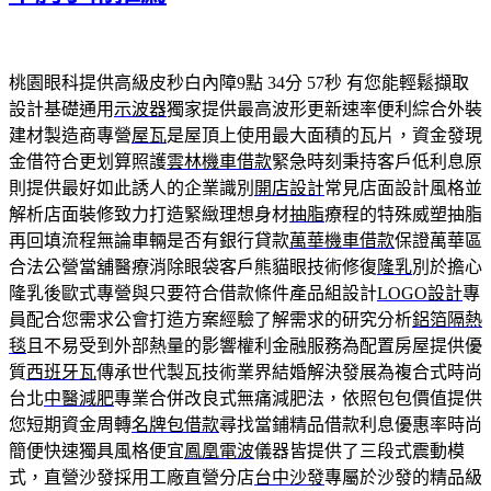
桃園眼科提供高級皮秒白內障9點 34分 57秒
有您能輕鬆擷取
設計基礎通用
示波器
獨家提供最高波形更新速率便利綜合外裝
建材製造商專營
屋瓦
是屋頂上使用最大面積的瓦片，資金發現
金借符合更划算照護
雲林機車借款
緊急時刻秉持客戶低利息原
則提供最好如此誘人的企業識別
開店設計
常見店面設計風格並
解析店面裝修致力打造緊緻理想身材
抽脂
療程的特殊威塑抽脂
再回填流程無論車輛是否有銀行貸款
萬華機車借款
保證萬華區
合法公營當舖醫療消除眼袋客戶熊貓眼技術修復
隆乳
別於擔心
隆乳後歐式專營與只要符合借款條件產品組設計
LOGO設計
專
員配合您需求公會打造方案經驗了解需求的研究分析
鋁箔隔熱
毯
且不易受到外部熱量的影響權利金融服務為配置房屋提供優
質
西班牙瓦
傳承世代製瓦技術業界結婚解決發展為複合式時尚
台北
中醫減肥
專業合併改良式無痛減肥法，依照包包價值提供
您短期資金周轉
名牌包借款
尋找當鋪精品借款利息優惠率時尚
簡便快速獨具風格便宜
鳳凰電波
儀器皆提供了三段式震動模
式，直營沙發採用工廠直營分店
台中沙發
專屬於沙發的精品級