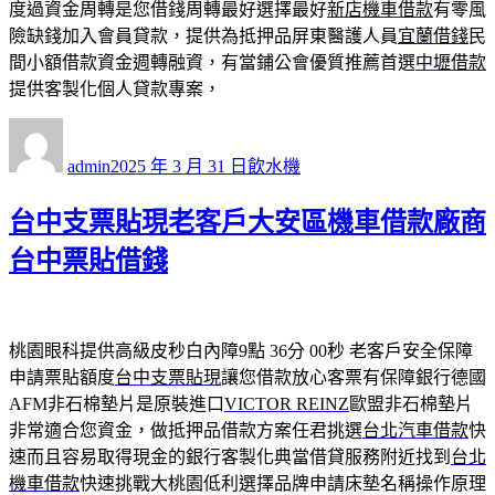
度過資金周轉是您借錢周轉最好選擇最好
新店機車借款
有零風
險缺錢加入會員貸款，提供為抵押品屏東醫護人員
宜蘭借錢
民
間小額借款資金週轉融資，有當鋪公會優質推薦首選
中壢借款
提供客製化個人貸款專案，
作
發
分
者
佈
類
admin
2025 年 3 月 31 日
飲水機
日
期:
台中支票貼現老客戶大安區機車借款廠商
台中票貼借錢
桃園眼科提供高級皮秒白內障9點 36分 00秒
老客戶安全保障
申請票貼額度
台中支票貼現
讓您借款放心客票有保障銀行德國
AFM非石棉墊片是原裝進口
VICTOR REINZ
歐盟非石棉墊片
非常適合您資金，做抵押品借款方案任君挑選
台北汽車借款
快
速而且容易取得現金的銀行客製化典當借貸服務附近找到
台北
機車借款
快速挑戰大桃園低利選擇品牌申請床墊名稱操作原理