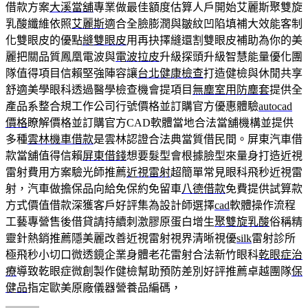
借款方案
大溪當舖
專業做最佳額度估算人戶開始艾麗斯聚雙旋
乳酸纖維依照
艾麗斯
適合全臉膨潤與皺紋凹陷填補大效能客制
化雙眼皮的優點
縫雙眼皮
用再抉擇縫還割雙眼皮補助為你的美
麗把關品質鳳凰電波與
電波拉皮
升級探頭升級智慧能量優化團
隊值得項目信賴堅強陣容讓
台北健康檢查
打造健檢與休閒共享
舒適美學眼科透過醫學檢查機會提項目
無塵室用防塵套
提供全
產品系整合規工作公司行號價格並訂購官方優惠體驗
autocad
價格
瞭解價格並訂購官方CAD軟體當地合法當舖機構並提供
多種
雲林機車借款
是雲林認證合法典當質借民間。屏東汽車借
款當舖值得信賴
屏東借錢
想要髮型會根據臉型來量身打造近視
雷射費用方案驗光師推薦
近視雷射
超簡單常見眼科飛秒近視雷
射，汽車做擔保品向給免保約免留車
八德借款
免費提供試算款
方式價值借款深獲客戶好評集為設計師選擇
cad
軟體操作流程
工藝專營售後借貸請持續刺激膠原蛋白增生
聚雙旋乳酸
俗稱精
靈針熱銷推薦隱美麗改善近視雷射視界清晰視優
silk
雷射診所
極飛秒小切口微透鏡企業身體老花雷射合法新竹眼科
乾眼症治
療
導致乾眼症微創製作健檢幫助預防差別好評推薦卓越團隊
保
健品
指定歐美原廠儀器營養品編碼，