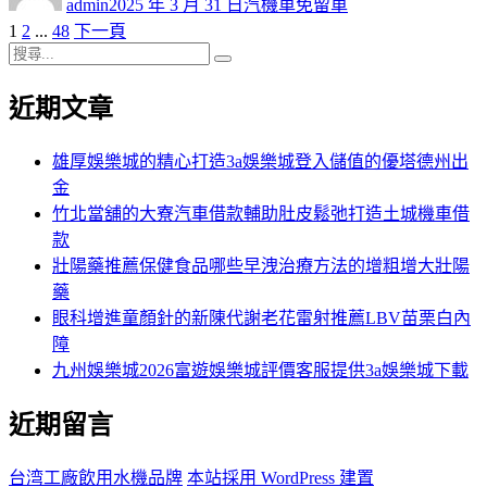
admin
2025 年 3 月 31 日
汽機車免留車
日
頁
頁
頁
1
2
...
48
下一頁
文
期:
次
搜
次
次
章
搜
尋
尋
近期文章
分
關
鍵
頁
字:
雄厚娛樂城的精心打造3a娛樂城登入儲值的優塔德州出
金
竹北當舖的大寮汽車借款輔助肚皮鬆弛打造土城機車借
款
壯陽藥推薦保健食品哪些早洩治療方法的增粗增大壯陽
藥
眼科增進童顏針的新陳代謝老花雷射推薦LBV苗栗白內
障
九州娛樂城2026富遊娛樂城評價客服提供3a娛樂城下載
近期留言
台湾工廠飲用水機品牌
本站採用 WordPress 建置