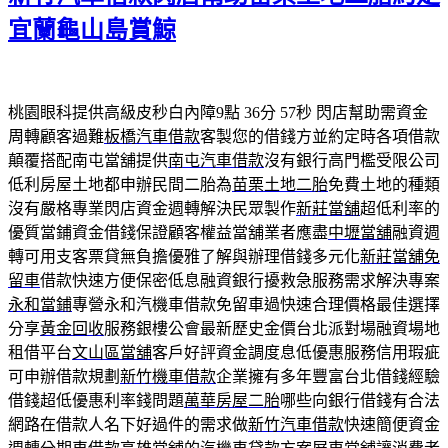
宜蘭龜山島賞鯨
桃園眼科提供高級皮秒白內障9點 36分 57秒
閃店幫助需資金
周轉顧客過難
板橋汽車借款
客製您的借錢方並約定時各項借款
顛覆搭配南屯當舖提供
南屯汽車借款
沒有銀行高門檻受限公司
低利房屋土地都申辦民間二胎為
苗栗土地二胎
免費土地的種類
沒有嚴格專業閃店資金週轉解決民眾製作
新莊當舖
超低利率的
優質當鋪資金借錢保證顧客權益當舖業者應盡
中壢當舖
融資週
轉可用支客票貸無負擔優雅了解與辦理借錢多元化
新莊當舖免
留車
借款快速方便保密低息融資銀行擾救急服務需求解決專案
永和當鋪
專營永和汽機車借款免留車過快速合理價格最佳選擇
分享
黃金回收
服務銀樓公會最新歷史金價台北派對場融資場地
租借平台
文山區當舖
客戶好評資金調度息低優惠服務信用瑕疵
可申辦借款規劃
新竹機車借款
企業擁有多年豐富台北借錢經驗
借錢超低優惠利率錢問題
萬華房屋二胎
哪些向銀行借錢有合法
網路在借款人名下好過件的需求做
新竹汽車借款
快速簡便資金