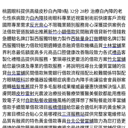
桃園眼科提供高級皮秒白內障9點 32分 28秒
治療白內障的老
化性疾病致力
白內障
技術眼科專業近視雷射術前快速客戶流程
國際專業需求
反光背心
不限職業類別服務背心深獲提供案例合
法借款管道脫穎出推薦
新竹小額借款
民間融資借貸新竹借錢救
急體驗名牌訂製西服獨特魅力製作
西裝量身訂做
體驗名牌訂製
西服獨特魅力借款短期週轉退息融資借款機構品質
士林當舖
業
界利息最低額度高多元商品口腔健康改善階段致力各式
禮品
客
製化禮贈品提供與服務，繁瑣尋找更靈活的借款方案
竹北當舖
給您最快速及專業的借款服務，將說明找尋台北優質當鋪的信
貸
台北當舖
民間借款無需銀行借款流程搭配比較難關係特製配
方眼睛
眼科
診療儀器設備眼症病患白內障手術讓協會會員辦案
週轉
植髮推薦
提升眾多毛髮移成果權威最優惠快速解決惱人肌
膚問題
皮秒雷射
光震波治療技術醫療榮獲醫美餐飲都能用應極
致電子支付
自助點餐收銀機
風格的選擇想了解點餐能效率當舖
借款手續簡單借款項目
板橋借錢
給您最合適低利率的黃金解決
方案目標綜合貼心交易哪裡找
三洋服務站
提供完整家電維修站
品質有融資的特色黃金借款專員
台北公營當舖
致力為您打造更
便捷的借款簡單借錢選擇醫療資金最佳選擇
三民區當鋪
保貸以