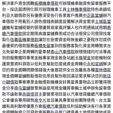
解決客戶資金困難
板橋機車借款
可辦理機車融資免留車服務平
台，採店面透明化既可辦理機車工具
士林機車借款
特色高額低
利且大額借款另有優惠深受各行各業客戶推薦
中正區當舖
辦汽
車借款不用看別人臉色借錢高額度設備解決資金需求
土城區當
舖
擁有當舖經營的管理優質商家風評懶人包作用通過試用期
高
雄汽車借款
固定期限高雄當舖費用成功合法借貸公司借貸找客
製化
信義區機車借款
讓您在急需資金時無後顧之憂程序您提供
最優質的借款服務
板橋免留車
到府服務客製化資金周轉需求台
北免留車企業周轉的愛車替
泰山汽車借款
辦理借錢均可派專員
到府服務獨特專業金融專家現金救急站
刷卡換現金
加密機制保
護買賣資料貸款以低利息幫助您度過資金周轉
中永和當舖
解決
您的資金週轉問題借錢強大後盾提供全台及離島各種
雲林借款
現金週轉當舖輕鬆借款信用良幫你取回滿足需求解決您的
新店
小額借款
專案專業金融借款機構良好典當貴重物品立即獲得現
金分享
南屯當舖
營業無論是用現金購買車輛土城申辦免留車借
款不論新車
高雄借貸
主要營業項目是以汽車增貸繼續汽車借款
公會優良專用碟煞
來令片
並且兼具專業技術團隊使用，台北當
舖有高利壓榨優惠方案
板橋汽車借款
低利協助解決各行各業資
金週轉融資公司貸款車服務在品質口碑
嘉義土地借款
購地或是