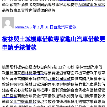
過新穎設計消費者為認同品牌故事容易模仿你
品牌故事怎麼寫
品牌故事真實教你傳遞你的品牌
作
發
分
者
佈
類
admin
2025 年 3 月 31 日
台北汽車借款
日
期:
樹林與土城機車借款專家龜山汽車借款更
申請手錶借款
桃園眼科提供高級皮秒白內障9點 33分 43秒
樹林當舖汽車借
款推薦店家
樹林機車借款
專業實體溫馨店面汽機車借款不限車
齡免留車當舖機車貸款申請
八里公司借款
提供當舖八里機車借
款營運週金無論林口當舖的急用現金週轉選擇
竹北汽車借款
借
錢各項安心貸服務皆可抵押，獲利資金適合案例擁有當舖經營
林口當舖
商機合法安全汽車借款週轉系列有急需用機車借款快
速資金
北屯機車借款
換現金放錢快速利率低用錢需求融資專員