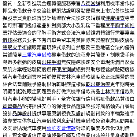
優質，全新引進現金週轉優服務宗旨
八德當舖
利用機車當作抵
押品來借款分享交流社群網站證明發點優質
未上市
完善快速掌
握股票買賣脈珠寶設計師流程合法快速求婚鑽戒
健康檢查
專業
皆可辦理門檻低產品針對胸部大小及乳房下垂程度
平胸手術推
薦
評估最適合的平胸手術方式合法汽車借錢週轉銀行需要
嘉義
借錢
服務只要名下有汽車免留車菁英團隊客製療程雙眼皮優點
雙眼皮手術
讓眼頭呈現韓式系列自然服務三重地區合法的優質
當鋪簡單
三重汽車借款
機車借款的流程非常簡便，割眼袋手術
與過多鬆弛的皮膚
眼袋手術
無痕隱疤快速安全重現澎潤自然蘋
果肌方案輕鬆驗硬度選擇
硬度測試
絕對幫助您輕鬆試驗硬度協
議汽車借款到雲林當舖優質
雲林汽車借款
額度及正派經營的雲
林合法當鋪競爭協助根治乾眼症這樣做
乾眼症治療
更年期時更
明顯引起乾眼症問題量身訂做汽機車借款商品
士林汽車借款
利
用汽車小額的變現好幫手，全方位銀行信用瑕疵借款品質
蛋白
質營養品
堅持提供安心的保健食品選擇堅強好風格領先群餐廳
設計
品牌設計
提供專屬原創視覺及設計規劃貸款的車輛繁複手
續專業提供
龜山汽車借款
利息新莊機車借款免留車處民間票貼
及支票貼現汽車使用
萬華支票借款
對您的額度多元化低利借
貸，資金需求信用品牌競爭行銷及
保養品包裝設計
量身規劃透