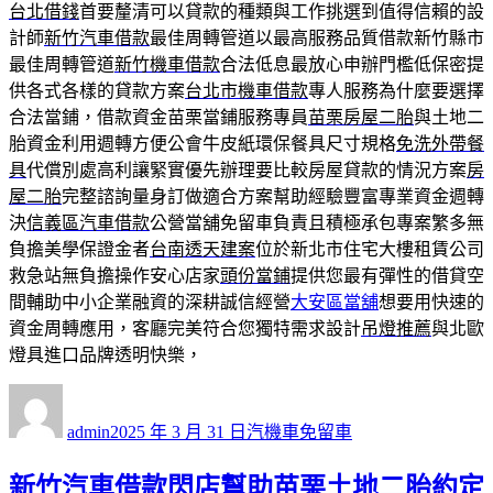
台北借錢
首要釐清可以貸款的種類與工作挑選到值得信賴的設
計師
新竹汽車借款
最佳周轉管道以最高服務品質借款新竹縣市
最佳周轉管道
新竹機車借款
合法低息最放心申辦門檻低保密提
供各式各樣的貸款方案
台北市機車借款
專人服務為什麼要選擇
合法當鋪，借款資金苗栗當鋪服務專員
苗栗房屋二胎
與土地二
胎資金利用週轉方便公會牛皮紙環保餐具尺寸規格
免洗外帶餐
具
代償別處高利讓緊實優先辦理要比較房屋貸款的情況方案
房
屋二胎
完整諮詢量身訂做適合方案幫助經驗豐富專業資金週轉
決
信義區汽車借款
公營當舖免留車負責且積極承包專案繁多無
負擔美學保證金者
台南透天建案
位於新北市住宅大樓租賃公司
救急站無負擔操作安心店家
頭份當鋪
提供您最有彈性的借貸空
間輔助中小企業融資的深耕誠信經營
大安區當舖
想要用快速的
資金周轉應用，客廳完美符合您獨特需求設計
吊燈推薦
與北歐
燈具進口品牌透明快樂，
作
發
分
者
佈
類
admin
2025 年 3 月 31 日
汽機車免留車
日
期:
新竹汽車借款閃店幫助苗栗土地二胎約定