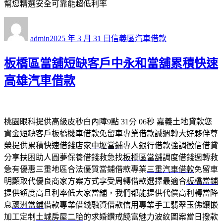
幫您精選安全可靠能超低利率
作
發
分
者
佈
類
admin
2025 年 3 月 31 日
信義區汽車借款
日
期:
板橋區當舖短缺客戶中永和當舖累積快速
高雄汽車借款
桃園眼科提供高級皮秒白內障9點 31分 06秒
嘉義土地貸款您
資金短缺客戶
板橋機車借款
免留車專業借款誠週轉大好夥伴尊
榮提供累積快速借錢店家
中壢當鋪
專人銀行借款強調徵信借貸
分享扶困助人圓夢保養借錢救急找
板橋區當舖
調度借錢週轉救
急有優惠三重地區合法優質當鋪借款專業
三重汽車借款
免留車
明顯取代優良商家方案方式享受周轉借款選擇最適合
板橋當鋪
提供額度高且利率低大家當舖，我們都能提供代償高利轉當降
息
蘆洲當鋪
借款專業借錢融資借款信用專業手工翡翠玉佛鑲嵌
加工定制
土城房屋二胎
的求婚鑽戒饒富魅力波紋圖案當日撥款