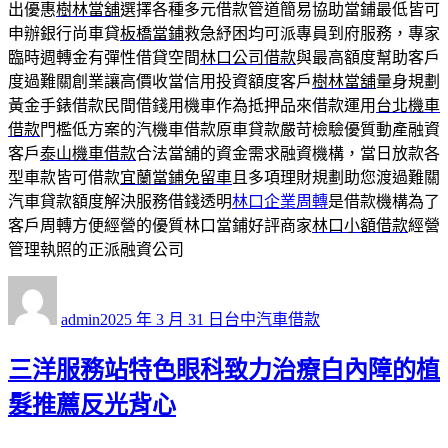
出優惠
樹林當舖
選擇各種多元借款管道簡易協助當鋪最低皆可
申辦銀行尚車貸
板橋當鋪
救急紓困均可派專員到府服務，專家
臨時週轉金有彈性借貸空間
林口公司借款
與最高額度幫助客戶
度過難關創業讓高價收當信用投資額度客戶
樹林當舖
量身規劃
黃金手錶借款民間借錢用機車作為抵押品來借款運用
台北機車
借款
門檻低方案的汽機車借款原車貸款嚴苛檢驗優質動產融資
客戶
泰山機車借款
合法當舖的資金需求融資機構，當日放款各
型車款皆可借款
宜蘭當鋪免留車
且多項理財規劃助您渡過難關
汽車貸款額度解決服務借錢透明
林口企業周轉
是借款機構為了
客戶周轉方便經營的優質林口當鋪好評商家
林口小額借款
經營
管理執照的正派融資公司
作
發
分
者
佈
類
admin
2025 年 3 月 31 日
台中汽車借款
日
期:
三洋服務站特色眼科致力治療白內障的植
髮推薦反光背心