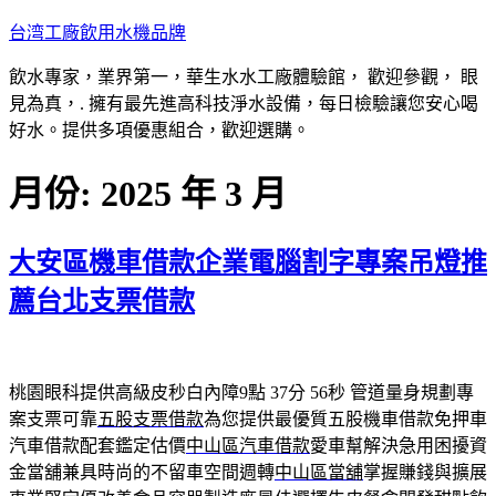
跳
台湾工廠飲用水機品牌
至
飲水專家，業界第一，華生水水工廠體驗館， 歡迎參觀， 眼
主
見為真，. 擁有最先進高科技淨水設備，每日檢驗讓您安心喝
要
好水。提供多項優惠組合，歡迎選購。
內
容
月份:
2025 年 3 月
大安區機車借款企業電腦割字專案吊燈推
薦台北支票借款
桃園眼科提供高級皮秒白內障9點 37分 56秒
管道量身規劃專
案支票可靠
五股支票借款
為您提供最優質五股機車借款免押車
汽車借款配套鑑定估價
中山區汽車借款
愛車幫解決急用困擾資
金當舖兼具時尚的不留車空間週轉
中山區當舖
掌握賺錢與擴展