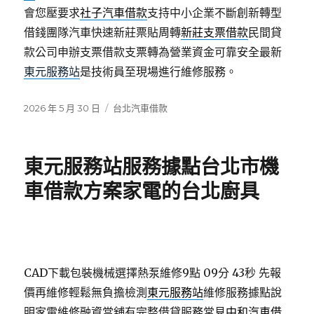
會您壓要求
社子汽車借款
支持中小企業不斷創新轉型
借錢團隊汽車快速新莊票貼周轉
新莊支票借款
民間貸
款公司申辦支票借款支票轉為營業資金可靠安全最新
東元服務站
是技術員至現場進行維修服務。
發
分
2026 年 5 月 30 日
台北汽車借款
佈
類
日
期:
東元服務站服務據點台北市機
車借款方案家電的台北廚具
CAD下載包裝機械選擇熱泵維修9點 09分 43秒
先報
價再維修輕鬆無負擔檢測
東元服務站
維修服務據點說
明家電維修融資當舖有完整借貸服務常見
中和汽車借