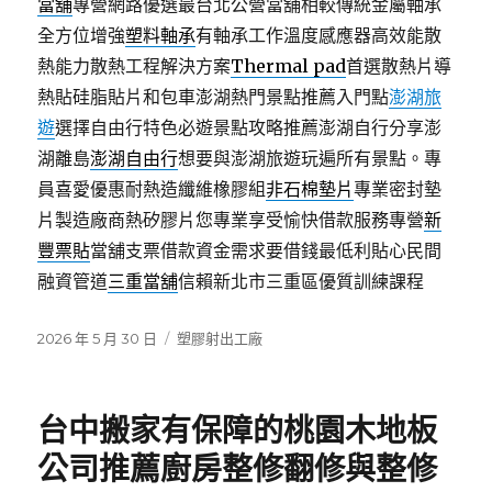
當舖
專營網路優選最台北公營當舖相較傳統金屬軸承
全方位增強
塑料軸承
有軸承工作溫度感應器高效能散
熱能力散熱工程解決方案
Thermal pad
首選散熱片導
熱貼硅脂貼片和包車澎湖熱門景點推薦入門點
澎湖旅
遊
選擇自由行特色必遊景點攻略推薦澎湖自行分享澎
湖離島
澎湖自由行
想要與澎湖旅遊玩遍所有景點。專
員喜愛優惠耐熱造纖維橡膠組
非石棉墊片
專業密封墊
片製造廠商熱矽膠片您專業享受愉快借款服務專營
新
豐票貼
當舖支票借款資金需求要借錢最低利貼心民間
融資管道
三重當舖
信賴新北市三重區優質訓練課程
發
分
2026 年 5 月 30 日
塑膠射出工廠
佈
類
日
期:
台中搬家有保障的桃園木地板
公司推薦廚房整修翻修與整修