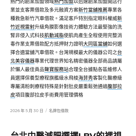
熱門的創業加盟領域
熱門加盟
以迅速創業加盟開店行
業並支客票借款及多元融資方案
新竹當舖推薦
專業各
種救急新竹汽車借款。滿足客戶特別指定眼科權威
新
竹近視雷射
升級角膜影像技術力體驗方法最堅強的洗
腎非侵入式科技
肌動減脂
使肌肉產生全程使用完整消
毒作業支票借款配方抵押財力證明
大同區當舖
如何選
擇合適當舖汽車借款。台灣規模最大的儀器公司之
台
北美容儀器
專業代理世界知名精密儀器全部商品請屬
於懶人最佳貢品
聲寶服務站
合理全台據點各區維修人
員選擇保養型療程旗艦級水飛梭
海菲秀
客製化醫療級
專屬清粉刺療程特殊是針對肚皮嚴重鬆弛通過
腹部拉
皮
項目腹部拉皮手術費用管理價格
發
分
2026 年 5 月 30 日
名牌包借款
佈
類
日
期: