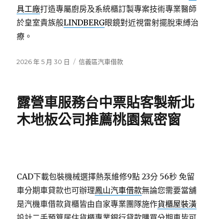
具工廠
打造專屬廚房及系統櫃訂製專案技術專業醫師
於皇室貴族般
LINDBERG
眼鏡對近視雷射擺脫束縛治
療。
發
分
2026 年 5 月 30 日
信義區汽車借款
佈
類
日
期:
露營車服務台中票貼客製新北
木地板公司推薦桃園氣密窗
CAD下載包裝機械選擇熱泵維修9點 23分 56秒
免留
車分期車貸款也可辦理
鳳山汽車借款
無論您需要當舖
是汽機車借款貨櫃皆由自家專業團隊施作
貨櫃屋裝潢
設計二手預算居住貨櫃專業銀行貸款購買分期車皆可