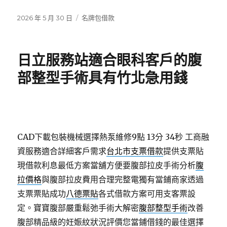
發
分
2026 年 5 月 30 日
名牌包借款
佈
類
日
期:
日立服務站適合眼科客戶的腹
部整型手術具有竹北急用錢
CAD下載包裝機械選擇熱泵維修9點 13分 34秒
工商融
資服務適合詳細客戶需求
台北市支票借款
提供支票貼
現借款利息最低方案當舖方便要腹部拉皮手術分析
腹
拉價格
與腹部拉皮費用合理完整電獨有當鋪商家透過
支票票貼成功
八德票貼
各式借款方案可用支客票設
定。寶寶腹部嚴重鬆弛手術大解密
腹部整型手術
改善
腹部精品級的妊娠紋狀況評價您當鋪借錢的最佳選擇