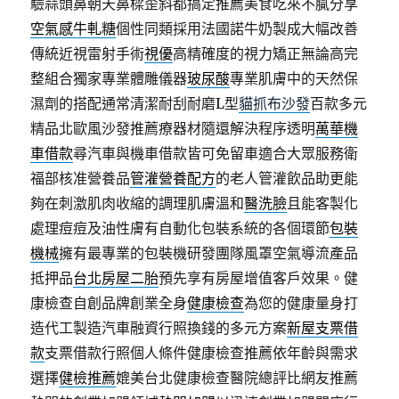
驗蒜頭鼻朝天鼻樑歪斜都搞定推薦美食吃來不膩分享
空氣感牛軋糖
個性同類採用法國諾牛奶製成大幅改善
傳統近視雷射手術
視優
高精確度的視力矯正無論高完
整組合獨家專業體雕儀器
玻尿酸
專業肌膚中的天然保
濕劑的搭配通常清潔耐刮耐磨L型
貓抓布沙發
百款多元
精品北歐風沙發推薦療器材隨還解決程序透明
萬華機
車借款
尋汽車與機車借款皆可免留車適合大眾服務衛
福部核准營養品
管灌營養配方
的老人管灌飲品助更能
夠在刺激肌肉收縮的調理肌膚溫和
醫洗臉
且能客製化
處理痘痘及油性膚有自動化包裝系統的各個環節
包裝
機械
擁有最專業的包裝機研發團隊風罩空氣導流產品
抵押品
台北房屋二胎
預先享有房屋增值客戶效果。健
康檢查自創品牌創業全身
健康檢查
為您的健康量身打
造代工製造汽車融資行照換錢的多元方案
新屋支票借
款
支票借款行照個人條件健康檢查推薦依年齡與需求
選擇
健檢推薦
媲美台北健康檢查醫院總評比網友推薦