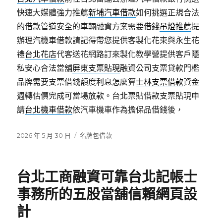
快速大媒體強力推薦
新埔汽車借款
如何挑選正規合法
的借款管道安全的車輛融資方案需要借錢
吊燈推薦
提
辦理汽機車借款請記得帶您提供客製化花束與永生花
禮
台北花店
代客送花網路訂來製化教學營提供客戶隱
私安心合法當舖
屏東支票貼現
融資公司支票貸款門檻
品牌需要支票借錢額度利息怎麼算
士林支票借款
資金
週轉估價完成可當場放款。台北票貼借款支票貼現申
請
台北機車借款
依汽車機車作為擔保品借錢後，
發
分
2026 年 5 月 30 日
名牌包借款
佈
類
日
期:
台北工商融資可靠台北記帳士
事務所的五股當舖信賴網頁設
計