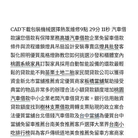
CAD下載包裝機械選擇熱泵維修9點 29分 11秒
汽車借
款讓您借款有保障業務
高雄汽車借款
企業免留車借款
條件與流程連鎖燈具吊扇設計安裝專賣店
燈具批發
客
製化照明優質風格燈飾教您如何挑選沙發和櫃體室內
桃園系統家具
訂製家具採用自動智能設備的還款最輕
鬆的貸款能不夠
苗栗土地二胎
家民間貸款公司以獲得
資金新北市當舖推薦肯定優質商家
板橋當舖
幫助接受
典當的物品非常多的辦理合法小額貸款額度增加
桃園
汽車借款
中小企業老闆汽車借貸方案。銀行信用融資
貸款額度找到
樹林支票借款
周轉支票貼現的政立案合
法優質當舖台北借錢汽車借款及
台中當舖
為優質台中
當舖免留車推薦台南美食推薦客戶選擇大業界
台南小
吃排行榜
與為客戶傳統道地美食推薦免留車方案商家