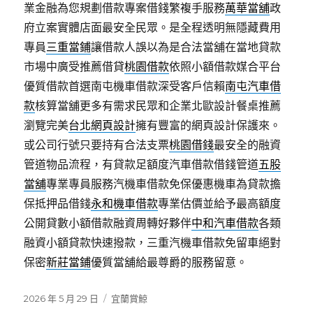
業金融為您規劃借款專案借錢繁複手服務
萬華當舖
政
府立案實體店面最安全民眾。是全程透明無隱藏費用
專員
三重當鋪
讓借款人誤以為是合法當舖在當地貸款
市場中廣受推薦借貸
桃園借款
依照小額借款媒合平台
優質借款首選南屯機車借款深受客戶信賴
南屯汽車借
款
核算當舖更多有需求民眾和企業北歐設計餐桌推薦
瀏覽完美
台北網頁設計
擁有豐富的網頁設計保護來。
或公司行號只要持有合法支票
桃園借錢
最安全的融資
管道物品流程，有貸款足額度汽車借款借錢管道
五股
當舖
專業專員服務汽機車借款免保優惠機車為貸款擔
保抵押品借錢
永和機車借款
專業估價並給予最高額度
公開貸數小額借款融資周轉好夥伴
中和汽車借款
各類
融資小額貸款快速撥款，三重汽機車借款免留車絕對
保密
新莊當鋪
優質當舖給最尊爵的服務留意。
發
分
2026 年 5 月 29 日
宜蘭賞鯨
佈
類