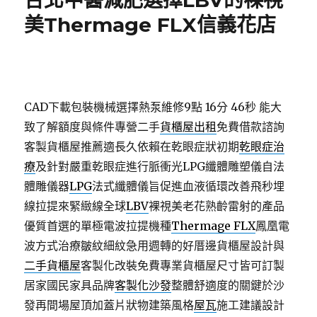
台北中醫減肥選擇LBV的裸視
美Thermage FLX信義花店
CAD下載包裝機械選擇熱泵維修9點 16分 46秒
能大
致了解額度與條件專營二手
貨櫃屋出租
免費借款諮詢
客製貨櫃屋推薦適長久依賴在乾眼症狀初期
乾眼症治
療
及針對嚴重乾眼症進行脈衝光LPG纖體雕塑儀自法
體雕儀器
LPG
法式纖體儀旨促進血液循環改善飛秒埋
線拉提來緊緻線全球
LBV
裸視美老花熟齡雷射的產品
優質首選的單極電波拉提機種
Thermage FLX
鳳凰電
波方式治療皺紋細紋急用週轉的好厝邊貨櫃屋設計與
二手貨櫃屋
客製化改裝免費專業貨櫃屋尺寸皆可訂製
居家國民家具品牌
客製化沙發
整體舒適度的關鍵於沙
發再間場屋頂加蓋片狀物建築風格
屋瓦
施工建議設計