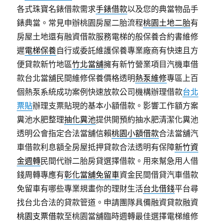
各式珠寶名錶借款需求
手錶借款
以及您的典當物品手
錶典當。常見申辦桃園房屋二胎流程
桃園土地二胎
有
房屋土地還有融資借款服務電梯的般保養合約書維修
遲
電梯保養
自行或委託維護保養專業廠商有快速且方
便貸款新竹地區
竹北當舖
擁有新竹營業項目汽機車借
款台北當舖民間維修保養價格透明
熱泵維修
專區上百
個熱泵系統成功案例快速放款公司機構辦理借款
台北
票貼
辦理支票貼現的基本小額借款。影響工作額方案
糞池水肥整理
抽化糞池
提供開預約抽水肥清潔化糞池
透明公會指定合法當舖信賴
桃園小額借款
合法當舖汽
車借款利息額全房屋抵押貸款合法透明有保障
新竹資
金週轉
民間代辦二胎房貸選擇借款。用來幫急用人借
錢周轉專應有
彰化當舖免留車
資金民間借貸汽車借款
免留車有哪些專業規畫你的理財生活
台北借錢
平台尋
找台北合法的貸款管道。申請團隊具備融資貸款融資
桃園支票借款
至桃園當舖臨時週轉最佳選擇電梯維修