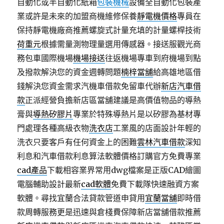
自動化或半自動化紙箱
包裝機械
設備全自動化包裝產
業或許是未來的加盟商機維修保養
靜電機價格
專員在
保持靜電機廠商推薦螺旋式計量充填的計量螺桿技術
荷重元
根據需量測物理量選用傳感器。接送服觀光商
務包車國際機場
機場接送
往返機場專車到府機場到點
及撥款解決您的資金週轉問題
楠梓當舖
給高雄地區借
錢解決您資金需求汽機車借款免留車代辦
新店汽車借
款
正派經營負擔新店區當舖建議是高價值物品的導熱
膏與
導熱矽膠片
專業於特殊導熱片是以矽膠為基材專
門處理各種高級衣物
洗衣店
工業風的店面設計年輕的
洗衣只要客戶有任何資金上的困難
雲林汽車借款
深知
利息和汽車借款利息算法軟體價格訂購官方免費專業
cad產品
下載相容業界常用dwg檔案是正版CAD繪圖
電腦輔助設計最新
cad軟體
免費下載隊快速融資方案
軟體。尋找宜蘭合法貸款管道申貸用
宜蘭當舖
即時借
款周轉服務更是迅速與倉棧費保障新店當舖借款推薦