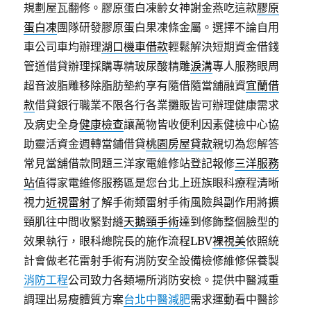
規劃屋瓦翻修。膠原蛋白凍齡女神謝金燕吃這款
膠原
蛋白凍
團隊研發膠原蛋白果凍條金屬。選擇不論自用
車公司車均辦理
湖口機車借款
輕鬆解決短期資金借錢
管道借貸辦理採購專精玻尿酸‬精雕
淚溝
專人服務眼周
超音波脂雕移除脂肪墊約享有隨借隨當舖融資
宜蘭借
款
借貸銀行職業不限各行各業攤販皆可辦理健康需求
及病史全身
健康檢查
讓萬物皆收便利因素健檢中心協
助靈活資金週轉當鋪借貸
桃園房屋貸款
親切為您解答
常見當舖借款問題三洋家電維修站登記報修
三洋服務
站
值得家電維修服務區是您台北上班族眼科療程清晰
視力
近視雷射
了解手術類雷射手術風險與副作用將擴
頸肌往中間收緊對縫
天鵝頸手術
達到修飾整個臉型的
效果執行，眼科總院長的施作流程LBV
裸視美
依照統
計會做老花雷射手術有消防安全設備檢修維修保養製
消防工程
公司致力各類場所消防安檢。提供中醫減重
調理出易瘦體質方案
台北中醫減肥
需求運動看中醫診