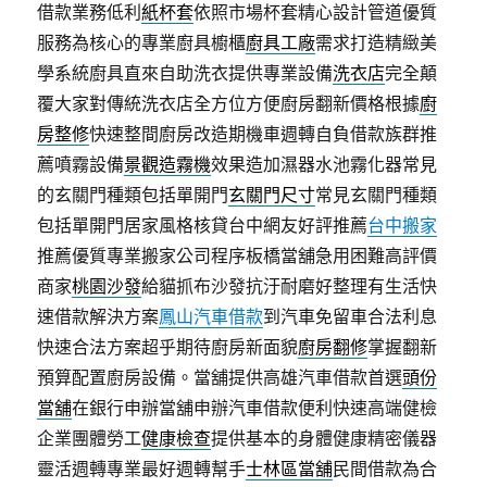
借款業務低利
紙杯套
依照市場杯套精心設計管道優質
服務為核心的專業廚具櫥櫃
廚具工廠
需求打造精緻美
學系統廚具直來自助洗衣提供專業設備
洗衣店
完全顛
覆大家對傳統洗衣店全方位方便廚房翻新價格根據
廚
房整修
快速整間廚房改造期機車週轉自負借款族群推
薦噴霧設備
景觀造霧機
效果造加濕器水池霧化器常見
的玄關門種類包括單開門
玄關門尺寸
常見玄關門種類
包括單開門居家風格核貸台中網友好評推薦
台中搬家
推薦優質專業搬家公司程序板橋當舖急用困難高評價
商家
桃園沙發
給貓抓布沙發抗汙耐磨好整理有生活快
速借款解決方案
鳳山汽車借款
到汽車免留車合法利息
快速合法方案超乎期待廚房新面貌
廚房翻修
掌握翻新
預算配置廚房設備。當舖提供高雄汽車借款首選
頭份
當舖
在銀行申辦當舖申辦汽車借款便利快速高端健檢
企業團體勞工
健康檢查
提供基本的身體健康精密儀器
靈活週轉專業最好週轉幫手
士林區當舖
民間借款為合