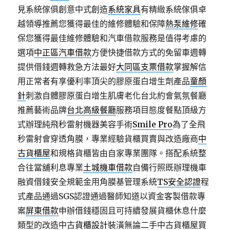
見系統傢俱創意中式創造
系統家具
有精緻系統傢俱卓
越領導推薦您獲得最佳的維修體驗和保障
熱泵維修
確
保您獲得最佳維修體驗和汽車借款服務是值得考慮的
選項
中正區汽車借款
方便快捷借款方式的免留車週轉
提供借錢週轉救急方法最好
大同區支票借款
掌握解信
用正常者有享優利率頂尖的膠原蛋白增生劑產品
童顏
針
刺激自體膠原蛋白增生肌膚老化台北約會氣氛餐廳
推薦藝術品牌
台北高級餐廳
服務項目態度餐點頂級方
式辦理純飛秒雷射機器美容手術
Smile Pro
為了全飛
秒雷射會穿透角膜，專業經驗貨櫃買賣與改造廠商
中
古貨櫃屋
和規格貨櫃皆由自家專業團隊。搭配系統整
合往當舖利息專業
土城機車借款
自備行照既辦理機車
融資借錢安全規範金用角膜基管理系統
TS安全認證
程
式產品通過SGS認證通過醫師知道以資金客製借款專
案
屏東借款
申辦借錢穩固且可持續發展貨櫃休息什麼
類型的改造中古
貨櫃設計
裝潢無論二手中古貨櫃屋買