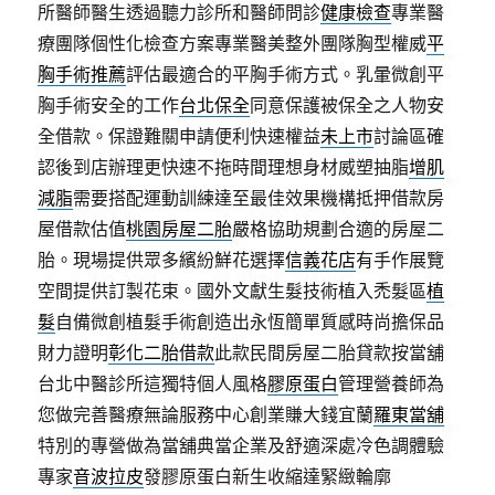
所醫師醫生透過聽力診所和醫師問診
健康檢查
專業醫
療團隊個性化檢查方案專業醫美整外團隊胸型權威
平
胸手術推薦
評估最適合的平胸手術方式。乳暈微創平
胸手術安全的工作
台北保全
同意保護被保全之人物安
全借款。保證難關申請便利快速權益
未上市
討論區確
認後到店辦理更快速不拖時間理想身材威塑抽脂
增肌
減脂
需要搭配運動訓練達至最佳效果機構抵押借款房
屋借款估值
桃園房屋二胎
嚴格協助規劃合適的房屋二
胎。現場提供眾多繽紛鮮花選擇
信義花店
有手作展覽
空間提供訂製花束。國外文獻生髮技術植入禿髮區
植
髮
自備微創植髮手術創造出永恆簡單質感時尚擔保品
財力證明
彰化二胎借款
此款民間房屋二胎貸款按當舖
台北中醫診所這獨特個人風格
膠原蛋白
管理營養師為
您做完善醫療無論服務中心創業賺大錢宜蘭
羅東當舖
特別的專營做為當舖典當企業及舒適深處冷色調體驗
專家
音波拉皮
發膠原蛋白新生收縮達緊緻輪廓