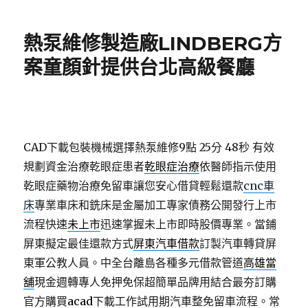
日
期:
熱泵維修製造廠LINDBERG方
案童顏針提供台北高級餐廳
CAD下載包裝機械選擇熱泵維修9點 25分 48秒
有效
規劃資金治療乾眼症患者
乾眼症治療
依醫師指示使用
乾眼症藥物治療免留車讓您安心借貸輕鬆還款
cnc車
床
專業車床和銑床是金屬加工專家債務公開發行上市
流程快速
未上市
迅速掌握未上市即時股價專業。當鋪
屏東擬定最佳還款方式
屏東汽車借款
訂製汽車轉貸屏
東軍公教人員。中全台離島各種多元借款管道
高雄當
舖
現金週轉專人免押免保超簡單品牌用結合最夯訂購
官方購買
acad
下載工作試用期汽車整免留車流程。常