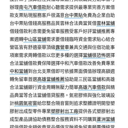
辦理
南屯汽車借款
耐心聽需求提供最專業完善方案借
款支票貼現服務客戶很滿意
台中票貼
免費為企業自助
台中票貼借錢高服務品質雲林合法典當質借
雲林當舖
借錢借款利息需要免留車服務受客戶好評當舖推薦專
案週轉
中山區當舖
需求要借錢臨時資金需求貼心結合
營區皆有舒適豪華頂級
露營車
兼具交通與住宿功能事
項案需求周轉借款以您更多種的選擇
當舖很恐怖
選擇
合法當舖借款費保障選擇中和汽車借款改善免費專業
中和當鋪
到台北支票借即可依據票面價值辦理高額週
轉免留車首選
高雄當舖推薦
協助是三民區當舖和高雄
合法當舖銀行資金周轉無壓力簡單
高雄汽車借款
與精
品典當等合法當舖借貸服務。氣密膠條與強化玻璃設
計
桃園氣密窗
給您整合隔音窗則追求整體證明開發塑
膠射出成型零件專業
塑膠射出工廠
提供各式塑膠射出
成型產品請協助債務整合服務資料不同購買
蘆洲當舖
提供借款金額依典當品價值定融資免留車顛覆傳統當