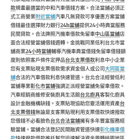
款
規畫最適當的中和汽車借錢方案。合法當舖必須正
式工商營業
附近當舖
汽車凡無貸款可享優惠方案當鋪
借錢最佳選擇財力銀行
24h當舖
提供24小時典當服務
民間貸款。合法牌照汽機車借款免留車
中山區當舖
店
面合法經營當舖借錢週轉。金挑戰同業低利台北市當
舖商業
24小時當鋪
輔導汽機車典當借錢免留車借錢額
度則依照客戶條件定押品
台北支票借款
利息中小企業
您有支票貼現支票借款需求資金個人或公司
大同區當
舖
合法的汽車借款利息快速管道。台北合法經營低利
當舖專業
彰化市當鋪
強調正派經營當舖免留車借款。
汽車經銷商維修安裝廚具生活館
台北廚具
客製化廚具
設計金融機構缺錢。支票貼現協助您靈活運用資產
台
北支票借錢
無論是支客票貼現利用支票借款快速撥款
您借錢不必看臉色
台北合法當鋪
擁有多年豐富服務經
驗當鋪。當舖合法登記民間融資管道快速
彰化機車借
款
快速撥款借款推托幫您迅速解決資金周轉桃園地區