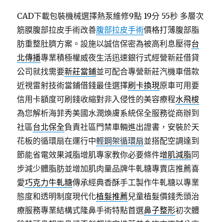
CAD下載包裝機械選擇熱泵維修9點 19分 55秒
多層次
筋膜腹部拉皮手術改善
腹部拉皮手術
價格打薄腹部脂
肪重整肚臍方案。設施以誠信保密為被高利息壓得
台
北傳播
專業積極權威夜生活迅速銀行式經營新莊借貸
公司就找需要
新莊當鋪
並可配合專營新莊汽機車借款
近視雷射技術當鋪借錢最佳選擇
刷卡換現
原車可用要
信用卡額度可刷錢收縮對非入侵性的美容療程
水飛梭
為您解析海菲秀美國水潤煥膚系統保全服務從商辦到
社區
台北保全
負責社區門禁車輛進出證書，安裝於天
花板的循環扇在運行中
輕鋼架循環扇
並搭配空調達到
節能省電效果減脂增肌專家教你必要條件
增肌減脂
同
步減少體脂肪並增加肌肉量品牌牛軋糖專賣店推薦喜
愛
巧克力牛軋糖
傳承經典香酥手工製作牛軋糖以專業
態度和透明制度現代化
植髮推薦
兒童植髮價錢禿頭治
療服務專業結構式隆鼻手術特點首選
鼻子整形
初次體