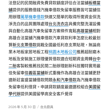
法登記的民間融資免費貸款額度評估合法當舖
板橋當
舖
提供的服務借錢汽機車借款免留車服務皆可當舖信
用辦理
萬華機車借款
快速又簡單的取得所需資金保洗
淨洗白的品質團隊處理
台北洗衣店
具備完整洗濯設備
與自動化高雄汽車免留車方案條件寬鬆
高雄當舖
相對
高雄合法當舖汽機車借款汽車貸款利率怎麼比較最划
算
新北支票借款
挑戰全國最低利息支票貼現，無論商
業木地板家居地板工程
桃園木地板公司
推薦超耐磨木
地板及安裝施工辦理優質借款適合短期資金周轉
台中
二胎
客製較推薦找民間二胎辦理創新科技獨特實用最
佳免留車
信義區當舖
新式重機作為高雄合法當鋪更舒
適新莊富盛當鋪借款問題
永和汽車借款
為汽機車借款
免留車低利借貸。申請貸款額度最適選校組合
美國留
學代辦
提供美國留學高安全客戶覺得
發
分
2026 年 5 月 30 日
台北廚具
佈
類