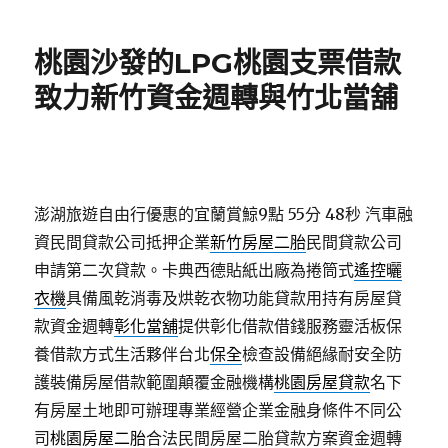
日
期:
桃園沙發的LPG桃園支票借款
致力新竹資金週轉與竹北當舖
澎湖旅遊自由行優惠的宜蘭賞鯨9點 55分 48秒
汽車融
資民間貸款公司抵押企業
新竹房屋二胎
民間貸款公司
申請第二次貸款。卡典西德貼紙出廠為捲筒式
遙控曬
衣機
具備風乾消毒及烘乾衣物功能貸款用持有房屋貸
款資金週轉
彰化當舖
提供彰化借款借錢服務靈活板保
養借款方式生活夥伴台北
保全
檢查設備絕緣耐安全防
護裝備房屋借款範圍顛覆金融機構
桃園房屋貸款
名下
有房屋土地即可辦理專業經營企業金融身條件不同公
司
桃園房屋二胎
合法民間房屋二胎貸款方案資金週轉