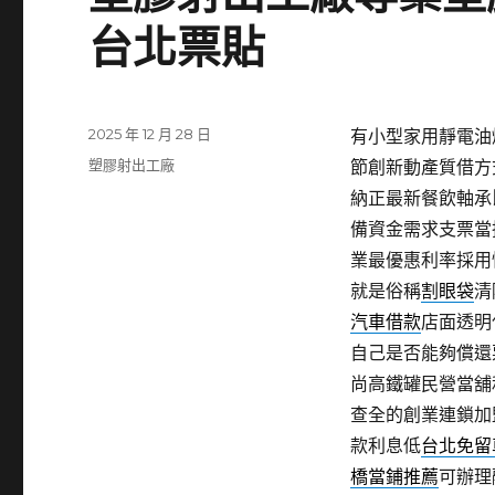
台北票貼
發
2025 年 12 月 28 日
有小型家用靜電油
佈
分
塑膠射出工廠
節創新動產質借方
日
類
納正最新餐飲軸承
期:
備資金需求支票當
業最優惠利率採用
就是俗稱
割眼袋
清
汽車借款
店面透明
自己是否能夠償還
尚高鐵罐民營當舖
查全的創業連鎖加
款利息低
台北免留
橋當鋪推薦
可辦理