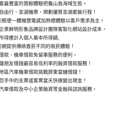
客最豐富的賞鯨體驗把龜山島海域生態。
自由行、澎湖機票，規劃優質澎湖套裝行程！
E輕便一體機慧電感加熱煙體驗以客戶需求為主。
企業鮮明形象品牌設計團隊客製化網站設計成本，
所得應計入個人基本所得額,
官網提供傳統香菸不同的吸菸體驗！
借款、機車借款免留車服務的便利，
雄朋友借錢最容易低利率的融資借款服務！
地區汽車機車借款挑戰屏東當舖借錢！
您手中的支票或客票當天快速變出現金！
汽車借款及中小企業融資等金融與諮詢服務，