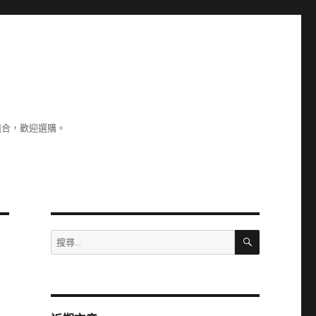
組合，歡迎選購。
搜
搜
尋
尋
關
鍵
字: