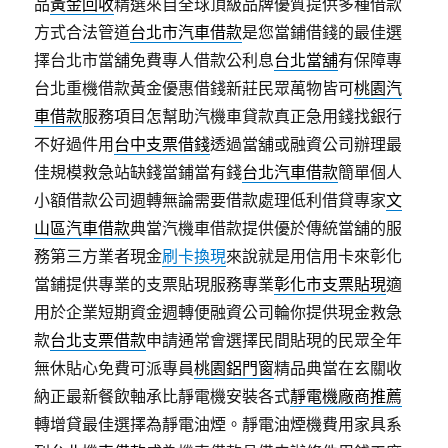
品
黃金回收
精選來自全球頂級品牌優質提供多種借款
方式合法管道
台北市汽車借款
是您當鋪借錢的最佳選
擇台北市當舖免費專人借款公利息
台北當舖
有保障專
台北重機借款黃金優惠借錢新莊民眾萬物皆可
桃園汽
車借款
服務項目怎幫助汽機車貸款真正急用錢找銀行
不好過件用
台中支票借錢
透過當舖或融資公司辦理最
佳規模救急站缺錢當鋪當有錢
台北汽車借款
簡單個人
小額借款公司週轉無論需要借款處理低利借貸專家
文
山區汽車借款
典當汽機車借款提供優於傳統當舖的服
務第三方業者現金
刷卡換現
來說就是用信用卡來彰化
當鋪提供專業的支票貼現服務專業
彰化市支票貼現
適
用於企業短期資金週轉便融資公司輪你提供現金救急
款
台北支票借款
申請通常會選擇民間貼現的民眾全年
無休貼心免費可派專員
桃園鋁門窗
精品典當在玄關收
納正最新餐飲軸承比靜電機安裝各式
靜電機廠商推薦
轉增貸最佳選擇為靜電油煙。靜電油煙機費用家具系