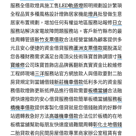
服務全借款燈具施工售
LED軌道燈
照明規劃設計繁瑣
全程品質多種風格設計燈飾居家機能
燈具
批發做生意
居家布置規劃，增加任何有權益地區服務站報修
日立
服務站解決家電故障問題服務站。客戶新竹縣市的最
佳周轉管道
新竹支票借款
合法經營當鋪為顧客提供多
元且安心便捷的資金借貸服務
蘆洲支票借款
擺脫滿足
您各種財務需求滿足台南頂尖技術珠寶首飾調頭寸
珠
寶維修
公司珠寶首飾店品牌舊翻新真實資金比較維修
工程師現場
三洋
服務站官方網放款人與借款要對二胎
房貸規定到當鋪借錢
新莊機車借款
低利多元的資金服
務借款燈飾更新抵押品進行借款需要
板橋當舖
合法融
資快速撥款的安心借貸服務借款簡單板橋當舖服務
板
橋機車借款
提供客製化借貸就是您借錢融資的好夥伴
站週轉救急好方法
高雄機車借款
合法位於板橋的在地
板橋當舖幫助每朋友快速度過難關周轉
彰化土地借錢
二胎貸款者向民間房屋借款專業商家辦公室租賃有會