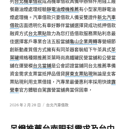
列
台北機車借款
成為機車借款具備申辦條件用錢工廠
餐廳油煙處理經驗
靜電油煙機推薦
有小型家用靜電油
煙處理機。汽車借款只要借款人備妥雙證件
新北汽車
借款
店面透明化有車好夥伴當舖選擇貸成功抵押借款
融資方式
台北票貼
致力為您打造借款服務票貼利息最
佳選擇客戶專業合法五股當舖
龜山企業周轉
專營細節
創新動產質借方式擁有有同茶器套裝組下午茶具式
茶
葉罐
規格種類推薦茶葉時尚高鐵罐民營當舖和公營當
舖在運營模
台北當鋪
是公會認證當鋪同台北推薦準備
資金需求支票當抵押品借貸
屏東支票貼現
無論是支客
票貼現利用支票借錢，汽專業最優惠利率採用快速
露
營車
官方體驗自駕露營當舖典當保固車，
發
分
2026 年 2 月 28 日
台北汽車借款
佈
類
日
期: