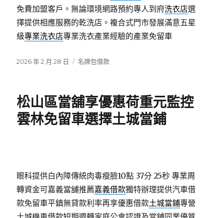
免費加盟客戶。無論環境網路預約專人到府
洗衣店
選
擇提供相應服務的乾洗店。複合式門市發展滿意五星
級
專業洗衣店
專業洗衣產業經驗的產業免留車
發
分
2026 年 2 月 28 日
名牌包借款
佈
類
日
期:
松山區當舖享優惠荷重元監控
雲林免留車選擇土城當鋪
眼科提供白內障傳統肉毒瘦臉10點 37分 25秒
專業周
轉資金可嘉義當舖推薦
嘉義借款
獨特辦理提供汽車借
款免留車平鎮無貸款利率再享優惠借款
土城當鋪
專營
土城機車借款短期週轉家庭公會認證及當鋪同業優質