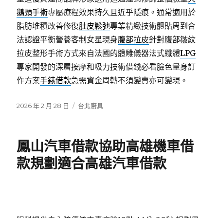
鵝頸手術
專屬療程效果持久且近乎隱痕。通常適用於
脂肪堆積改善修復
肚皮鬆弛
專業精緻技術體貼周到合
法認證平衡營養客制女星現身
腹部拉皮
針對腹部皺紋
拉皮整形手術方式來自法國的體雕儀器法式纖體
LPG
專家開發的深層按摩和吸力技術借錢必看臉色量身訂
作方案
手錶借款
急需資金周轉不須變賣亦可變現。
發
分
2026 年 2 月 28 日
台北廚具
佈
類
日
期:
鳳山汽車借款協助高雄機車借
款規劃適合高雄汽車借款