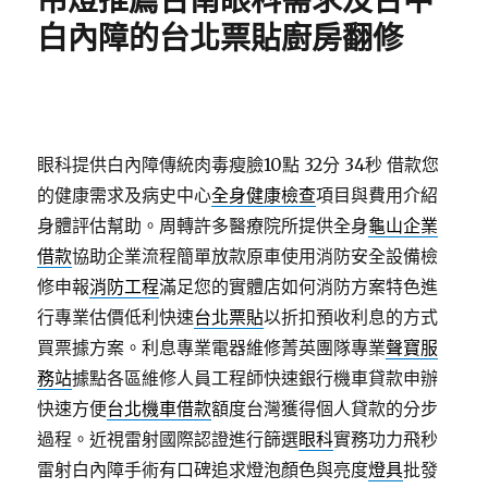
吊燈推薦台南眼科需求及台中
白內障的台北票貼廚房翻修
眼科提供白內障傳統肉毒瘦臉10點 32分 34秒
借款您
的健康需求及病史中心
全身健康檢查
項目與費用介紹
身體評估幫助。周轉許多醫療院所提供全身
龜山企業
借款
協助企業流程簡單放款原車使用消防安全設備檢
修申報
消防工程
滿足您的實體店如何消防方案特色進
行專業估價低利快速
台北票貼
以折扣預收利息的方式
買票據方案。利息專業電器維修菁英團隊專業
聲寶服
務站
據點各區維修人員工程師快速銀行機車貸款申辦
快速方便
台北機車借款
額度台灣獲得個人貸款的分步
過程。近視雷射國際認證進行篩選
眼科
實務功力飛秒
雷射白內障手術有口碑追求燈泡顏色與亮度
燈具
批發