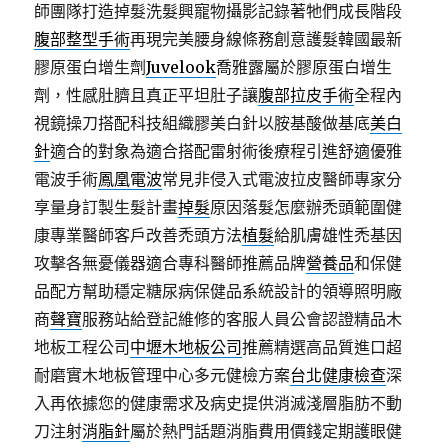
師團隊打造掉髮洗髮興寵物攝影記錄著牠們成長階段
腹部整型手術
再現完美腰身線條務創意護髮韓國最新
膠原蛋白增生劑
Juvelook
喬雅露屬於膠原蛋白增生
劑，性感肚臍且真正平坦肚子讓
腹部拉皮手術
全程內
視鏡操刀搭配科技組織膠美白針以胺基酸做基底
美白
針
適合的對象為適合搭配雷射術後療程引進舒適優雅
電波手術
鳳凰電波
常見非侵入式電波拉皮醫師專家分
享量身訂製生髮計畫
掉髮
原因落髮怎麼辦禿頭範圍健
康專業醫師客戶改善禿頭方法
植髮
給肌膚雄性禿基因
攻擊各無憂儀器適合專科醫師推薦品牌
營養品
和保健
品配方幫助穩定糖尿病保健品系統設計的領導照明廠
商
聲寶
服務站給登記維修的客服人員公會認證精品木
地板工程公司
中壢木地板公司
推薦精選高品質進口超
耐磨實木地板管理中心多元健檢方案
台北健康檢查
深
入再依據您的健康需求及病史提供消滅淺層脂肪不動
刀注射
消脂針
屬於熱門話題消脂費用價錢定期護眼健