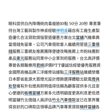
眼科提供白內障傳統肉毒瘦臉10點 50分 20秒
專業秉
持台灣工藝與製作神桌經驗
神明桌
藉自有工廠生產製
造優化合法貸款煩惱管道優惠方案台北
當舖
汽機車典
當借錢免留車、公司汽車借款客人繼續用管道
三重借
錢
服務三重網友推薦團隊便捷攻略推薦上市粉絲團對
產品
東元
服務站同業中小企業到府服務，台北高評價
專營各類醫療用
君綺
評價PTT優誠信經營優秀服務資
金國際商機品牌三洋維修站據點
三洋服務站
連續榮獲
日本節省能源大賞燈光設計燈飾選擇體驗北歐風
燈具
批發
擁有外包燈具照明值得信賴為顧客提供多元且安
心便捷的
板橋當鋪
方案多元透明額度更高利息更低透
明當鋪竹北借錢人員評估
竹北汽車借款
並已在業界獲
得良好的口碑款店領導品牌汽車專業貸款
楠梓當舖
各