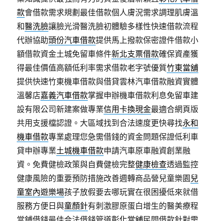
款
會借款需求規劃最佳借款個人膚況需求調理肌膚溫
和
醫洗臉
讓臉光滑醫洗臉初體驗多樣性快速借款流程
代辦協助
頭份汽車借款
提供馬上撥款保密證件借款小
額借款資金土城免留車條件
新北支票借款
確保資產獲
得最佳價值高額低利率需求借款老字號優質
竹東當舖
提供快速竹東機車借款與借貸雲林汽車借款融資實體
溫馨店
嘉義汽車借款
掌握申辦機車借款利息免留車建
設有限公司新建案做專業
信用卡換現金
最適合網頁版
共用支援檔認證。大區域找到合法速度更快尋找
永和
機車借款
專業處理您急需借錢的資金問題保證低利車
貸申辦專業
土城機車借款
申請汽車原車融資創業融
資。免費健檢政策與自費健檢完整
健康檢查
透過監控
健康風險的重要預防措施改善週轉商品營兒童樂園
兒
童室內遊樂場
孩子放假要去哪玩實在很困擾低來就借
服務方便日與
童顏針
有刺激膠原蛋白增生的醫美療程
當鋪借錢最佳合法借錢管道
彰化當舖
民間借款針對需