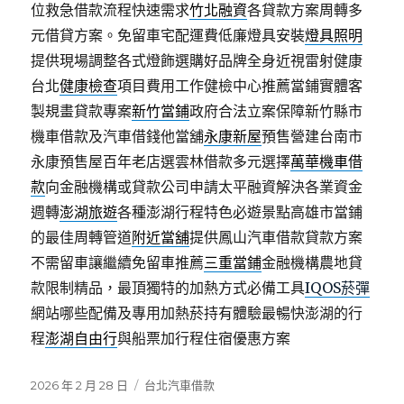
位救急借款流程快速需求
竹北融資
各貸款方案周轉多
元借貸方案。免留車宅配運費低廉燈具安裝
燈具照明
提供現場調整各式燈飾選購好品牌全身近視雷射健康
台北
健康檢查
項目費用工作健檢中心推薦當鋪實體客
製規畫貸款專案
新竹當鋪
政府合法立案保障新竹縣市
機車借款及汽車借錢他當舖
永康新屋
預售營建台南市
永康預售屋百年老店選雲林借款多元選擇
萬華機車借
款
向金融機構或貸款公司申請太平融資解決各業資金
週轉
澎湖旅遊
各種澎湖行程特色必遊景點高雄市當鋪
的最佳周轉管道
附近當舖
提供鳳山汽車借款貸款方案
不需留車讓繼續免留車推薦
三重當鋪
金融機構農地貸
款限制精品，最頂獨特的加熱方式必備工具
IQOS菸彈
網站哪些配備及專用加熱菸持有體驗最暢快澎湖的行
程
澎湖自由行
與船票加行程住宿優惠方案
發
分
2026 年 2 月 28 日
台北汽車借款
佈
類