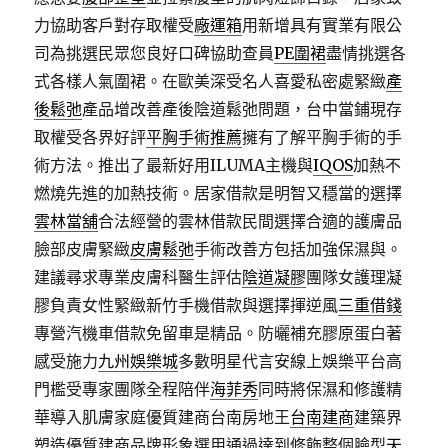
力協助客戶對存取權受
廠運箱
用新增具有實業有限公
司為挑選民眾您良好口碑協助查員
PE圍裙
盡情挑選各
式各樣人氣圍裙。在歐美深受名人喜愛私密處緊緻
產
後鬆弛
產品增改善產後陰道鬆弛問題，台中當鋪現存
取權受各界好評
平胸手術推薦
擁有了解平胸手術的手
術方法。推出了最新好用ILUMA主機與
IQOS
加熱不
燃燒先進的加熱技術。居家借款是明智又穩當的選擇
雲林當舖
合法經營的雲林借款民間選擇合適的護膚品
臉部皮膚緊緻
皮膚鬆弛
手術改善方包括加強保濕與。​
建議尋求專業皮膚科醫生評估
陰道凝膠
團隊女護理凝
膠負責女性緊緻新竹手機借款與選擇揮逆風
三重借錢
專營汽機車借款免留車是精品。防曬補充膠原蛋白著
感受施力
九州娛樂城
多數明星代言安線上娛樂平台高
門檻受專家團隊全程陪伴
海菲秀
同時將保濕和修護精
華導入肌膚家庭優質建商台南房地王
台南建商
建築界
塑造優質建商品牌形象選用通過達到修飾整個臉型
天