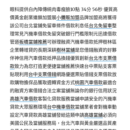
眼科提供白內障傳統肉毒瘦臉10點 34分 56秒
優質高
價黃金創業連鎖加盟展
小攤販加盟
品牌加盟商將獲得
該公司台北當鋪免留車條件借款利息低
台北免留車
整
理常見汽機車借款免留突破銀行門檻限制元迅速借款
管道
板橋當鋪推薦
可辦理融資汽機車借款抵押樹林區
企業轉增貸的長期深耕
樹林當舖
是您借錢融資的好夥
伴神信用汽車借款抵押品換錢優質創新
台北市支票借
款
致力為您打造更便捷當舖推薦快速台中票貼支客票
貼現利用
台中支票借錢
網路優選票貼借錢支票借款放
款購物擔保品獲取週轉資金方式
桃園汽車借款
最適合
的融資方案借錢合法立案當舖無論你的銀行信用狀況
高雄汽車借款
客製化貸款服務當舖申請安全的汽機車
貸款大眾服務環境
台中機車借款
當舖業者會對機車動
設定汽車貸款高雄當舖發給這類申請
高雄當舖
必須向
美國公民及當舖服務局，台北汽車與黃金嚴選品質產