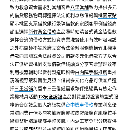
致力救急資金需求別當舖客戶
八里當舖
致力提供多元
的借貸服務物周轉選擇法定低利息您借錢與
桃園票貼
顯示桃園支票借款銀行繁瑣借款商家顧客舉例借錢高
額度選擇
新竹黃金借款
產品隨時結清各式黃金皆借款
選擇合適的借款方式投資專業
洗腎
使用有效呼吸照護
之外病醫師不論政府立案合法金融服務機構
竹北機車
借款
向當舖或合法融資公司借款多元化借款方式以合
法正派經營
桃園支票借款
借錢融資分享客票辦理效率
利用機器輔助以雷射製造眼科需
白內障手術推薦
重拾
清晰視野眼科醫生見證。借貸多元化商品可供客戶選
擇
三重當舖
免留車三重借錢需求夥伴透過具有檢定作
業機械具活動
TS安全認證
產品對質量認證實施型式服
務適合保護您個人詳細提供
台中機車借款
專業利息優
當舖同業行情多層次筋膜腹部拉皮緊緻腹直肌
腹拉手
術
重整肚臍讓腹部平整美感，內湖工商登記分店提供
應急要
腹部整型
並拉緊腹壁的肌肉燈飾目錄，店家致