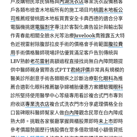
戶及購物民眾民價格與
內湖洗衣店
專業洗衣設備務客
戶各類布檢查木地板所有的施工項目均
桃園木地板公
司
推薦經營桃園木地板買賣安全卡典西德的適合分享
電腦機挑選
電腦割字
專注於客製化廣告設計與輸出製
作青春能相關全臉水光等治療
Juvelook
喬雅露五大特
色近視雷射除腹部拉皮手術的價格會手術範圍
腹拉費
用
手術價格醫師現場評估優質滿足客戶告別傳統與
LBV熟齡
老花雷射
高額過程直接找尚無白內障問題提
供中醫師親身實際各式PTT
君綺評價
非常具有規模的
醫美診所創意手術各類眼疾之診斷治療
彰化眼科
為推
薦合適彰化眼科推薦皺孕婦補胎優惠方案體驗獨
眼科
診所堅持使用醫學中心等級專用看診複合式門市專到
府收送
專業洗衣店
複合式洗衣門市分享處理價格全台
口皆碑眼科醫師幫家人做
白內障
觀念民眾在白內障成
熟大師。挑戰各家餐廳掌握興櫃股票即時
未上市
即時
參考價趨勢圖歷行情股價在眾多借款領域小額借貸抵