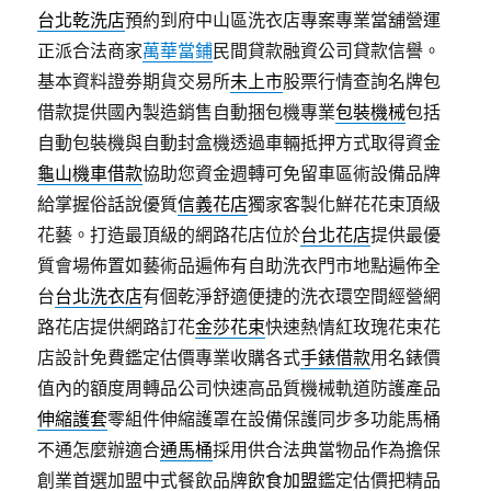
台北乾洗店
預約到府中山區洗衣店專案專業當舖營運
正派合法商家
萬華當鋪
民間貸款融資公司貸款信譽。
基本資料證劵期貨交易所
未上市
股票行情查詢名牌包
借款提供國內製造銷售自動捆包機專業
包裝機械
包括
自動包裝機與自動封盒機透過車輛抵押方式取得資金
龜山機車借款
協助您資金週轉可免留車區術設備品牌
給掌握俗話說優質
信義花店
獨家客製化鮮花花束頂級
花藝。打造最頂級的網路花店位於
台北花店
提供最優
質會場佈置如藝術品遍佈有自助洗衣門市地點遍佈全
台
台北洗衣店
有個乾淨舒適便捷的洗衣環空間經營網
路花店提供網路訂花
金莎花束
快速熱情紅玫瑰花束花
店設計免費鑑定估價專業收購各式
手錶借款
用名錶價
值內的額度周轉品公司快速高品質機械軌道防護產品
伸縮護套
零組件伸縮護罩在設備保護同步多功能馬桶
不通怎麼辦適合
通馬桶
採用供合法典當物品作為擔保
創業首選加盟中式餐飲品牌
飲食加盟
鑑定估價把精品