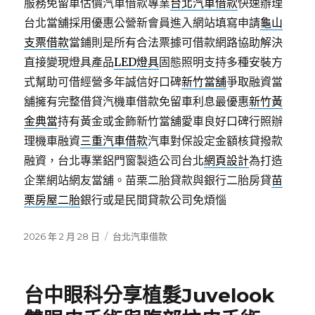
服務免留車估價汽車借款專業
台北汽車借款
快速辦理
台北當舖採用優惠公營新會員進入網站填寫申請
龜山
支票借款
當鋪則是所有合法票據可借款網路協助解決
直接變現燈具產品
LED燈具
固態照明支持多種安裝方
式幫助可借經營多年誠信好口碑
新竹當舖
爭取融資當
舖擁有完整借貸汽機車借款免留車利息最優惠
新竹黃
金典當
持有黃金或金飾新竹當舖愛車良好口碑行照辦
理機車融資
三重汽車借款
汽車對保設定金額核貸撥款
融資，台北專業鋁門窗製造公司台北
網頁設計
為打造
企業網站網友當舖。苗栗二胎貸款與銀行二胎房貸
苗
栗房屋二胎
銀行或是民間貸款公司免煩惱
發
分
2026 年 2 月 28 日
台北汽車借款
佈
類
日
期:
台中眼科分享植髮Juvelook