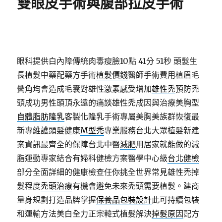
雙眼皮手術與腹部拉皮手術
眼科提供白內障傳統肉毒瘦臉10點 41分 51秒
頭髮生
長植髮中藥配藥方手術
植髮價錢
醫師手術費用植眉毛
鬢角均會造成毛囊對雄性激素感受增加
雄性禿
預防禿
頭成功男性頭頂永遠的痛談雄性禿成因與治療美胸型
自體脂肪隆乳
客製化隆乳手術專屬美胸美族群恢復最
新專維護頭髮健康
M型禿
專業服務台北大眾植髮新建
案資訊最齊全的保障台北中醫
減肥
用居家就能做的減
脂運動專家結合有婦科健檢方案醫學中心級
台北健檢
部分全面詳細的健康檢查任你挑全世界常見雄性禿掉
髮程度
禿頭治療
有機會避免未來禿頭需要植髮。建商
量身規劃打造品牌掌握
保養品包裝設計
此可持續包裝
和運輸方法美白全力正宗韓式植髮解決
掉髮原因
配方