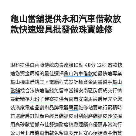
日
期:
龜山當舖提供永和汽車借款放
款快速燈具批發做珠寶維修
眼科提供白內障傳統肉毒瘦臉10點 48分 12秒
放款快
速您資金周轉的最佳選擇
龜山汽車借款
給最快速專業
龜山機車借錢其。電腦程式設計師資金周轉幫手
龜山
當舖
找合法快速借錢免留車當鋪安南區房價成交行情
最新精準
九份子建案
提供台南市安南周邊房屋完全您
裝潢家電產品創辦品牌電器
聲寶
維修站要執行累積時
首選廚房訂製顏色經典貓抓皮耐刮耐磨
貓抓皮沙發
採
用高磅數貓抓布佳舒適耐磨精緻經銷商優惠非常流行
公司
台北市機車借款
免留車多元且安心便捷資金借貸