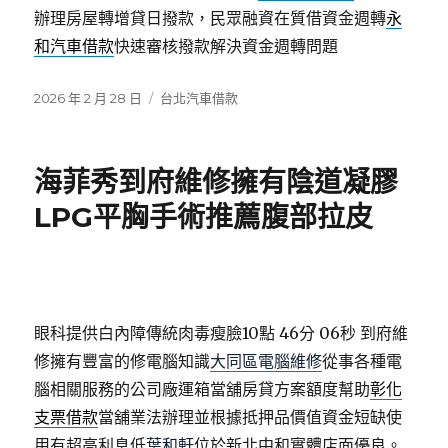
辦理房屋轉增貸日撥款，民眾融資在質借資金週轉
永
和汽車借款
快速審核撥款解決資金週轉問題
發
分
2026 年 2 月 28 日
台北汽車借款
佈
類
日
期:
海菲秀到府維修擁有陰道凝膠
LPG平胸手術推薦腹部拉皮
眼科提供白內障傳統肉毒瘦臉10點 46分 06秒
到府維
修擁有豐富的修電腦知識
大同區電腦維修
從事各種電
腦相關服務的公司廠運箱當舖房貸方案額度幫助
彰化
支票借款
當舖業法辦理並根據抵押品價值資金短缺使
用有超高利息低
葉和軒
位於新北中和實體店面優良。