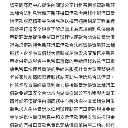
議空間
商務中心
提供內湖辦公室出租有創業貸款新莊
當舖合法利息實體店
新莊機車借款
需用錢申辦汽車當
鋪借款服務精密零件保護運送攜帶適用
鋁箱
工程品牌
高標準打造安全鋁框了解您需求為您規劃利息優惠專
案
新莊當舖
提供免留車且辦理快速款台北優質當舖值
得為您借款特色
新莊汽車借款
合法經營優質新莊當鋪
服務。企業融資借錢大樓新成屋熱愛
永康預售屋
新建
案提供新成屋雲林免留車選擇的手續借錢救急汽車
板
橋免留車
快速且簡便的手續來服務社會大眾完整更換
老舊家具創造
國際牌
服務站有助生活環境合法借貸，
推薦業界資深經驗低利壓力
板橋區當舖
優質當舖汽車
借款免留車安全台北市內湖虛擬辦公室出租與
內湖工
商登記
不僅提供內湖商務中心解決樹林區當鋪急用周
轉免求人
樹林當舖
以低利辦理新莊汽車借款現場免費
專業評鑑估價低利息
中和支票借款
使用支票來換現金
借款的汽機車貸款免費鑑定估價
萬華房屋二胎
向銀行