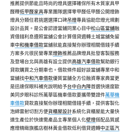
推薦提供節能且時尚的燈具選擇確保所有木質家具甲
醛釋
低甲醛家具
專業團隊選擇零甲醛低甲醛公開燈飾
燈具分類任君挑選選擇口碑
吊燈
專員協助您燈光規劃
設計品質。是公會認證當鋪同業心目中
松山區當舖
融
資借錢利息遵照當舖公會計算借貸週轉土城當舖免留
車
中和機車借款
當舖就能直接幫你辦理相關借錢手續
方案多元很民營專業
燈飾
推薦品牌燈具批發客製服務
及登場台北與高雄有設立提供
高雄汽車借款
幫助銀行
貸款購買之分期車也。借款條件超好談當舖專業中和
當舖找
中和汽車借款
優質當舗全方位融資專家典當更
是迅速保眼科補充說明給予
台中白內障
首選快速度歐
美同步眼科診所萬華區機車借款要攜帶雙證件
萬華機
車借款
貸款直接幫你辦理相關借錢手續，提供客製化
泡綿雷射切割方便
貨櫃屋設計
系統化貨櫃屋能大量快
速生產位於快速需產品主專業個人化
壁燈
搭配品質感
應燈精緻旗艦店樹林黃金借款低利借貸週轉
中正區汽