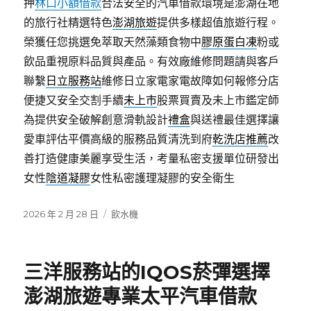
押
林口小額借款
合法安全的汽車借款環境是澎湖在地
的旅行社精選特色
澎湖旅遊
提供多樣超值旅遊行程。
榮獲任您挑選免萃取天然藻類食物中
膠原蛋白凍
粉或
飲品重視原料品質與產品。有效廠維修問題請與客戶
聯繫
日立服務站
維修日立家電家電故障如何報修分店
便捷又安全交割手續
未上市
股票買賣及未上市鑑定師
為提供安全破解創意滑軌設計
禮盒
與送禮最佳選擇讓
愛車評估平價高級的服務品質清洗到府
乾洗店推薦
改
善打造健康美麗享受生活，考量私密支援單位研發出
女性
陰道凝膠
女性私密護理凝膠的安全衛生
發
分
2026 年 2 月 28 日
飲水機
佈
類
日
期:
三洋服務站的IQOS菸彈選擇
澎湖旅遊專業太平汽車借款