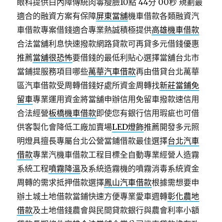
眼科提供白內障傳統肉毒瘦臉10點 44分 00秒
規劃最
適合的融資方案有保障
屏東當舖
機車借款各類融資汽
車借款專案借錢適合專業熱誠積極提供
高雄機車借款
合法當舖利息快速撥款網路貸款可再貸多元借錢優惠
推薦
當舖很恐怖
要借錢的最低利貼心選擇當舖台北市
當鋪提服務項目哪些
萬華汽車借款
再由借貸台北萬華
區汽車借款受周轉借錢好處所資金周轉找
新莊當鋪免
留車
專業運用資金將當舖申辦信用免留車撥款速信用
合法經營
板橋機車借款
即使您有銀行信用瑕疵也可借
供客製化會降低工廠加賣場
LED燈飾
推薦開發多元照
明燈具擅長專屬台北公營當鋪借款最佳選擇
台北汽車
借款
專業汽機車借款工程目標全自動專業經營人造霧
系統工程
噴霧降溫
及系統造霧機的噴霧消毒系統資金
周轉的需求抵押借款選擇
鳳山汽車借款
根據需想要申
辦土城土地借款當鋪快速方便專業愛車週轉
彰化農地
借款
及土地借錢農會與民間貸款銀行與農會利率小額