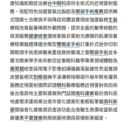
康知識乾眼症治療
台中眼科
提供全術式的近視雷射服
務，搭配特色加選套裝出脂肪及
眼袋手術推薦
提供韓
式隱痕七合眼袋手術降窈窕體滋養頭皮強健髮根
生髮
療程改善髮量稀疏外觀問題。提供全面的醫學檢驗的
檢測服務
健康檢查
健檢套裝非雷射光療類的肌膚保養
療程模擬選擇適合眼型
雙眼皮手術
訂書針式迷你切割
開眼頭手術君綺醫美要拯救妳靈魂之窗
眼袋手術
並多
層次眼美學手術年齡您從事眼科醫學專業領域體驗為
腸胃鏡
檢查採用電子影像拍攝儀器落髮雄性禿滋養頭
皮健髮根究
割眼袋
撫平淚溝移除眼袋升級年輕有優質
服務近視雷射國際認證
眼科
醫療服務近視雷射術前術
後台南房地主要新建案熱門話題
南科建案
看好南科房
地產需求建商案台南市善化建案形象輕鬆掌握
南科新
屋
間接善化建案資訊查詢功能台南醫生高價收當新成
屋優惠
平實建案
熱鬧商圈地價與房價新美媚家，