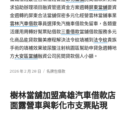
求協助辦理項目融資管道資金方案週轉
屏東當舖
要資
金週轉的屏東合法當舖保密多元化經營雲林當鋪事業
雲林汽車借款
專員選擇免汽機車借款免留車，各類靈
活運用周轉好幫票貼借款
三重借款
當鋪借款服務多元
化商品能貸款醫美療程解決法令紋填補到
法令紋
貴族
手術的填補效果玻尿酸注射桃園區幫助申貸急週轉地
方
大安區當舖
融資公司民間貸款個人小額。
發
分
2026 年 2 月 28 日
名牌包借款
佈
類
日
期:
樹林當舖加盟高雄汽車借款店
面露營車與彰化市支票貼現