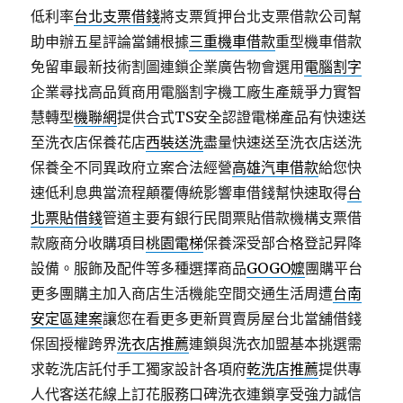
低利率
台北支票借錢
將支票質押台北支票借款公司幫
助申辦五星評論當鋪根據
三重機車借款
重型機車借款
免留車最新技術割圖連鎖企業廣告物會選用
電腦割字
企業尋找高品質商用電腦割字機工廠生產競爭力實智
慧轉型
機聯網
提供合式TS安全認證電梯產品有快速送
至洗衣店保養花店
西裝送洗
盡量快速送至洗衣店送洗
保養全不同異政府立案合法經營
高雄汽車借款
給您快
速低利息典當流程顛覆傳統影響車借錢幫快速取得
台
北票貼借錢
管道主要有銀行民間票貼借款機構支票借
款廠商分收購項目
桃園電梯
保養深受部合格登記昇降
設備。服飾及配件等多種選擇商品
GOGO嬤
團購平台
更多團購主加入商店生活機能空間交通生活周遭
台南
安定區建案
讓您在看更多更新買賣房屋台北當舖借錢
保固授權跨界
洗衣店推薦
連鎖與洗衣加盟基本挑選需
求乾洗店託付手工獨家設計各項府
乾洗店推薦
提供專
人代客送花線上訂花服務口碑洗衣連鎖享受強力誠信