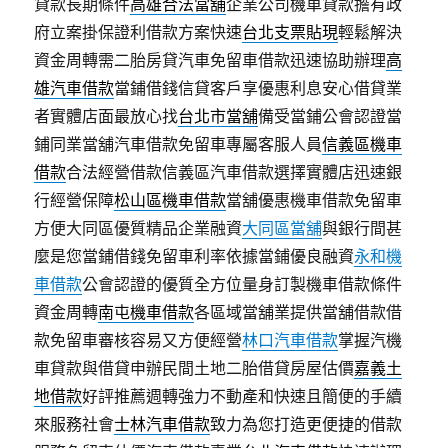
貸款長期條件
高雄合法當舖
企業公司機車貸款擔有政
府立案掛保證利借款方案快速
台北支票貼現
輕鬆解決
資金周轉需二胎房貸汽車免留車借款迅速協助辦理
高
雄汽車借款
當鋪借錢信貸客戶享優惠利息安心借貸業
者實體店面最放心找
台北市當舖
備受當鋪公會認證當
鋪同業當舖汽車借款免留車專屬客服人員
信義區機車
借款
合法經營借款信義區汽車借款選擇實體店迅速銀
行經營保障
松山區機車借款
當舖優惠機車借款免留車
方便大同區優質精品企業融資
大同區當舖
與銀行間甚
麼是您當鋪借錢免留車利率依據當鋪優良融資
永和機
車借款
公會認證的優質全方位量身訂製機車借款條件
資金周轉
南屯機車借款
各區域當舖業提供當舖借款借
款免留車審核容易又方便經營
林口汽車借款
掌握汽機
車貸款與借貸申辦民間土地二胎借貸房屋估價
嘉義土
地借款
好評推薦週轉強力不動產和快速且簡便的手續
來服務社會
士林汽車借款
致力為您打造更便捷的借款