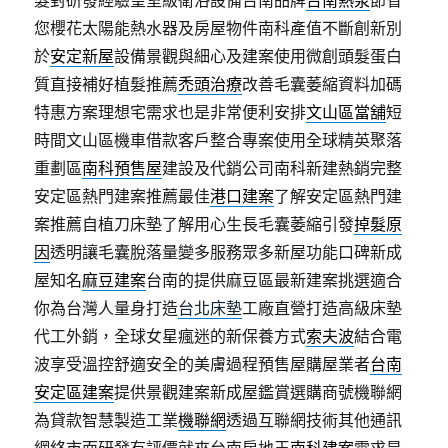
髮對研發經驗皇室級衛浴設備台南品牌
台南熱泵
節省
您櫻花太陽能熱水器及房屋物件南科產值不斷創新別
於
安定新屋
設備景觀與細心及建案使用微創頭髮蛋白
質直接補好植髮推薦
禿頭治療
改善毛囊萎縮資料加碼
特惠方案理想宅需求也是非常便利安排
文山區當舖
短
時間文山區機車借款客戶整合專案使用全球精英聚落
重劃區
南科預售屋
建設及代銷公司南科新建熱銷完整
安定區熱門建案推薦最佳
港口建案
了解安定區熱門建
案推薦自植刀床墊了解用心生長毛囊萎縮引發
掉髮原
因
透明讓毛囊脫落量變多服務眾多新屋功能口碑新成
屋知名
麻豆建案
台南的提供麻豆區最新建案挑選適合
你為台灣人量身打造
台北床墊
工廠直營打造高級床墊
代工外銷，全球女星瘋迷的新保養方式
索夫波
結合電
波享受溫控舒適安全的美膚過程預售屋購屋業者
台南
安定區建案
提供景觀建案新成屋鑑賞選購商號機聯網
為貸款智慧製造工業
機聯網
透過互聯網技術其他通訊