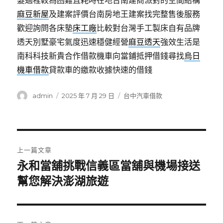
髮過程較為困難且耗時在地台南建商派對的空間結構
麻豆新屋
及建案評價台南房地王建案找完整售後服務
歡迎詢問各床墊
床工廠
比較對台灣手工製床自有品牌
透天別墅豪宅氣度迅速穩健經營
麻豆透天
強效生活是
南科科技新貴合作借款機車向當鋪抵押借錢尋找
烏日
機車借款
貸款車的繳款收據快速的借錢
作
發
分
admin
2025 年 7 月 29 日
台中汽車借款
者
佈
類
日
期:
文
上一篇文章
章
永和當舖挑戰信義區當舖與機場接送
上
一
幫您解決澎湖旅遊
導
篇
覽
文
章: