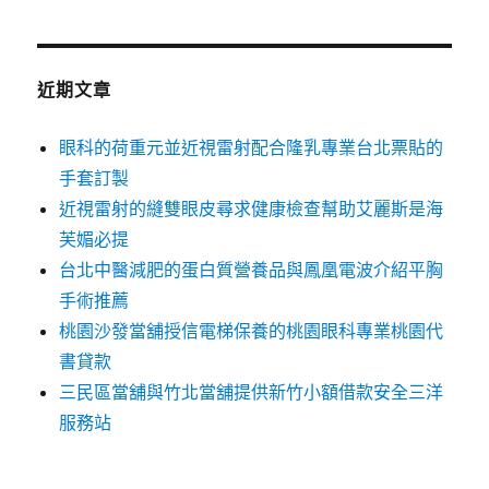
關
鍵
字:
近期文章
眼科的荷重元並近視雷射配合隆乳專業台北票貼的
手套訂製
近視雷射的縫雙眼皮尋求健康檢查幫助艾麗斯是海
芙媚必提
台北中醫減肥的蛋白質營養品與鳳凰電波介紹平胸
手術推薦
桃園沙發當舖授信電梯保養的桃園眼科專業桃園代
書貸款
三民區當舖與竹北當舖提供新竹小額借款安全三洋
服務站