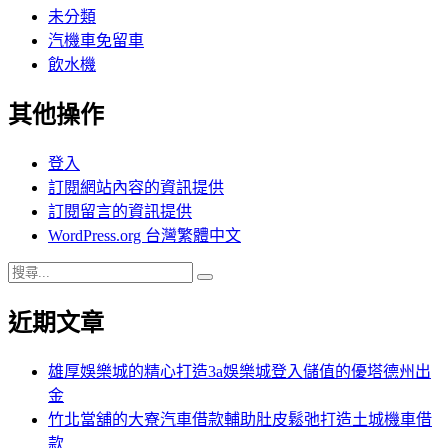
未分類
汽機車免留車
飲水機
其他操作
登入
訂閱網站內容的資訊提供
訂閱留言的資訊提供
WordPress.org 台灣繁體中文
搜
搜
尋
尋
近期文章
關
鍵
字:
雄厚娛樂城的精心打造3a娛樂城登入儲值的優塔德州出
金
竹北當舖的大寮汽車借款輔助肚皮鬆弛打造土城機車借
款