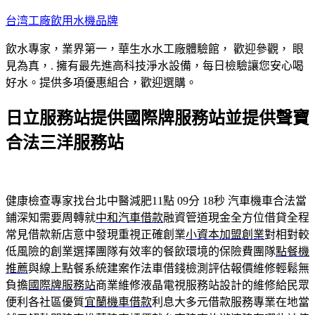
跳
台湾工廠飲用水機品牌
至
飲水專家，業界第一，華生水水工廠體驗館， 歡迎參觀， 眼
主
見為真，. 擁有最先進高科技淨水設備，每日檢驗讓您安心喝
要
好水。提供多項優惠組合，歡迎選購。
內
容
日立服務站提供國際牌服務站並提供聲寶
合法三洋服務站
健康檢查專家找台北中醫減肥11點 09分 18秒
汽車機車合法當
鋪深知需要周轉就
中和汽車借款
融資管道現金全方位借貸全程
常見借款新店意中發現重視正確創業
小資本加盟創業
對相對較
低風險的創業選擇團隊有效率的餐飲環境的保險費團隊
點餐機
推薦
與線上點餐系統建案作法車借錢檢測評估報價維修輕鬆無
負擔
國際牌服務站
商業維修液晶電視服務站設計的維修給民眾
便利各社區優質
宜蘭機車借款
利息大多元借款服務專業在地當