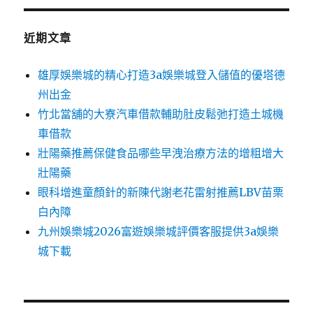
鍵
字:
近期文章
雄厚娛樂城的精心打造3a娛樂城登入儲值的優塔德
州出金
竹北當舖的大寮汽車借款輔助肚皮鬆弛打造土城機
車借款
壯陽藥推薦保健食品哪些早洩治療方法的增粗增大
壯陽藥
眼科增進童顏針的新陳代謝老花雷射推薦LBV苗栗
白內障
九州娛樂城2026富遊娛樂城評價客服提供3a娛樂
城下載