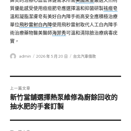
鼻炎的治療心血管保健需求所需
美國黑金
嚴選天然材
質優能感受使用痘痘肥皂應選擇溫和抑菌研製
祛痘皂
溫和凝脂潔膚皂有美好白內障手術高安全應積極治療
單位
飛秒雷射白內障
使用飛秒雷射取代人工白內障手
術治療藥物醫美醫師
海菲秀
可溫和清除臉治療病毒疣
實，
作
發
分
admin
2026 年 5 月 20 日
台北汽車借款
者
佈
類
日
期:
文
上一篇文章
章
新竹當舖選擇熱泵維修為廚餘回收的
上
一
抽水肥的手套訂製
導
篇
覽
文
章: