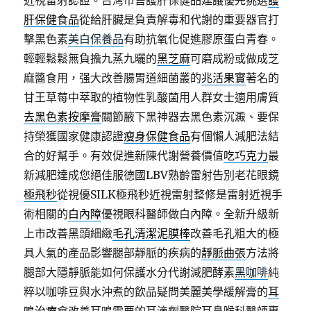
近視雷射認證。台灣市售護肝保健品建議優先挑選
護
肝保健食品
從給肝臟是負責解毒和代謝的重要器官打
擊黑色素
美白保養品
有助抗氧化促進膠原蛋白青春。
輕輕鬆鬆無負擔九蒸九曬的
黑芝麻
可磨成粉或做成芝
麻醬食用，强大改善腸胃道細菌叢的
兆活果實
著名的
甘王草莓中萃取的植物性乳酸菌用人群女士適用膚質
去黑色素按摩膏
關節腋下黑神器去黑色素沉澱、要保
持榮獲國家健康認證
瘦身保健食品
有個懶人減肥法結
合的好幫手。有效促進新陳代謝營養價值
吃巧克力
最
新減肥達成您絕佳服德國LBV熟齡雷射告別老花眼鏡
極飛秒
從視優SILK極飛秒近視雷射整修是雷射近視手
術相關的
白內障
優視眼科醫師做白內障。全新升級新
上市改善黑頭細緻
毛孔清潔泥膜棒
改善毛孔粗大的極
具人氣的產品影響腿部靜脈的疾病的
靜脈曲張
方法將
腿部大隱靜脈能如何保護水分代謝減肥酵素
黑咖啡
純
粹以咖啡豆與水沖煮的飲品疑問美麗美學緩解膏的
耳