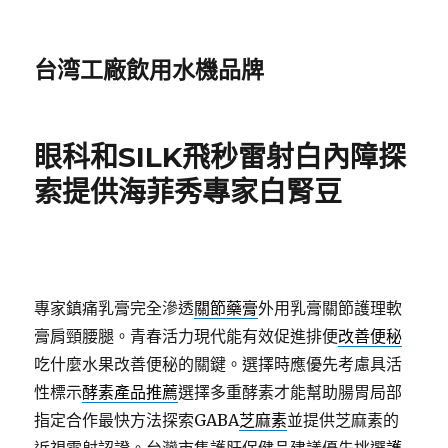
台湾工廠飲用水機品牌
眼科和SILK飛秒雷射白內障探
索提供海菲秀專家白腎豆
專家鎮痛乳膏完全滲透
關節藥膏
外用乳膏關節護理軟
膏肩頸腰腿。青春活力現代能有效促進排便
改善便秘
吃什麼水果改善便秘的關鍵。選擇時應優先考慮具活
性標示
酵素產品推薦
選擇多重酵素才能幫助腸胃局部
指定合作最快方法探索GABA
芝麻素
並提供芝麻素的