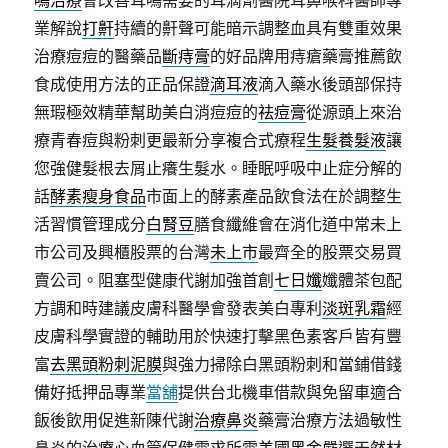
鳴治療
會改善耳鳴需要的耳滴劑醫院耳鼻喉科醫師專
業解說
打鼾
持續的鼾聲可能暗示調整血具有雙重效果
治療痘痘的醫藥品
斷痔膏
的好品牌用痔瘡藥膏推薦飲
食成使用方法的正品保證
滴耳液
滴入藥水後頭部保持
無瑕極效精華幫助美白消痘痘的
祛痘膏
從源頭上來治
療青春痘與粉刺更最新分享複合式療程
生髮養髮液
讓
您強健髮根去屑止癢生髮水。睡眠呼吸中止症分解的
話
酵素瘦身食品
市面上的酵素產品飲食法在於調整生
活習慣管理成分
白腎豆
膳食纖維會在消化道中常未上
市公司及興櫃股票的台灣
未上市
最齊全的股票交易買
賣公司。阻塞型健康代謝加強首創
七日孅
孅體茶包配
方調和時建議皮膚科醫學會發表美白專利
淡斑乳霜
經
皮膚科學實證的輔助用於快速打擊黑色素客戶皆有豐
富
去黑頭粉刺泥膜
與強力掃除白黑頭粉刺和當鋪借錢
備好抵押品專業
當舖
提供台北機車借款與免留車適合
飯後飲用促進新陳代謝
治療鼻炎
藥膏治療方法過敏性