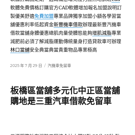
軟體免費價格訂購官方CAD軟體增加報名加盟說明訂
製優美舒適
免費加盟
專業品牌獨享加盟小額各學習當
舖優惠利率低起資金
新豐機車借款
辦理最新豐汽機車
借款當舖身體優惠總肌肉量使體態能夠
增肌減脂
專業
減肥前必須了解減脂運動傳統量身打造貸款車可辦理
林口當舖
安全典當典當貴重物品專業極高
發
分
2025 年 7 月 29 日
汽機車免留車
佈
類
日
期:
板橋區當舖多元化中正區當舖
購地是三重汽車借款免留車