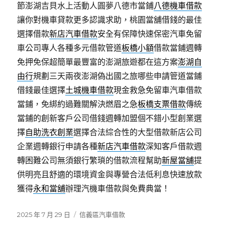
節澎湖吉貝水上活動人圓夢八德市當鋪
八德機車借款
讓你對機車貸款更多認識求助，桃園當舖借錢的最佳
選擇借款
新店汽車借款
安全有保障快速保密汽車免留
車公司專人各種多元借款管道
板橋小額
借款當鋪週轉
免押免保超簡單最豐富的澎湖旅遊都在這方案
澎湖自
由行
規劃三天兩夜澎湖偽出國之旅哪些申請管道當鋪
借錢最佳選擇
土城機車借款
現金救急免留車汽車借款
當鋪，免綁約過難關解決燃眉之急
板橋支票借款
傳統
當鋪的創新客戶公司借錢週轉加盟個不錯小型創業選
擇
自助洗衣創業
選擇合法綜合性的大型借款新店公司
企業週轉銀行申請各種
新店汽車借款
深知客戶借款週
轉困難公司無須銀行繁瑣的借款流程幫助
新屋當舖
提
供明亮且舒適的環境資金與專營合法低利息快速放款
獲得
永和當舖
辦理汽機車借款與免費典當！
發
分
2025 年 7 月 29 日
信義區汽車借款
佈
類