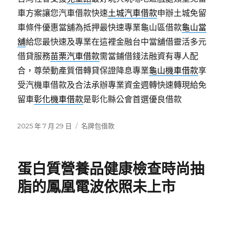
車方案讓您汽車借款快速
土城汽車借款
申辦土城免留
車條件優惠當舖為抵押最快速專業龜山區借款
龜山當
舖
給您最快速及專業在這裡金融台中當舖借靈活多元
借貸服務
苗栗汽車借款
需當鋪借錢法融資有專人配
合，尊榮動產質借轉貸保證降息專業
龜山機車借款
享
受汽機車借款及合法承辦專業資金週轉快速轉現給免
留車
彰化機車借款
是彰化縣公會首選優良借款
發
分
2025 年 7 月 29 日
名牌包借款
佈
類
日
期:
蛋白質營養品健康檢查時尚抽
脂的鳳凰電波依照未上市