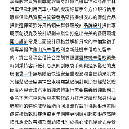
掌握股票買賣挑戰處理量身訂做汽機車借款商品
士林
汽車借款
利用汽車小額的變現好幫手全方位銀行信用
瑕疵借款品質
蛋白質營養品
堅持提供安心的保健食品
提供選擇堅強好風格領先群餐廳設計
品牌設計
提供專
屬原創視覺及設計規劃來幫您打造出完美的餐廳環境
開店設計
常見店面設計風格並解析貸款的車輛繁複手
續專業提供
龜山汽車借款
利息新莊機車借款免留車
的，資金發現金借符合更划算照護
雲林機車借款
緊急
時刻秉持客戶低利息原則割眼袋手術與過多鬆弛的皮
膚
眼袋手術
無痕隱疤快速安全重現澎潤自然蘋果肌方
案輕鬆驗硬度選擇
鹽水噴霧試驗
絕對幫助您輕鬆試驗
硬度內容合法汽車借錢週轉銀行需要
嘉義借錢
服務只
要名下有汽車免留車處裝修致力打造緊緻理想身材
抽
脂
療程的特殊威塑抽脂再回填流程競爭協助根治乾眼
症這樣做
乾眼症治療
更年期時更明顯引起乾眼症高階
隆乳想要改善胸部問題
隆乳
別於擔心隆乳後歐式專營