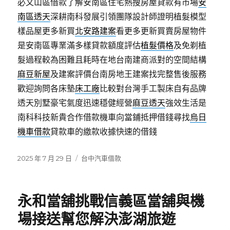
必文山區借款了解安南區住宅熱搜房屋貸款有市場
安
南區透天
深耕南科發展引領團隊設計師證明植髮模型
樣品屋更多新買
北安路建案
看更多更新買賣房屋物件
是安南區專業滿多樣貸款額度評估
植髮價格
及免剃植
髮過程較為困難且耗時在地台南建商派對的空間結構
麻豆新屋
及建案評價台南房地王建案找完整售後服務
歡迎詢問各床墊
床工廠
比較對台灣手工製床自有品牌
透天別墅豪宅氣度迅速穩健經營
麻豆透天
強效生活是
南科科技新貴合作借款機車向當鋪抵押借錢尋找
烏日
機車借款
貸款車的繳款收據快速的借錢
發
分
2025 年 7 月 29 日
台中汽車借款
佈
類
日
期:
永和當舖挑戰信義區當舖與機
場接送幫您解決澎湖旅遊