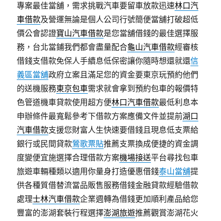
專案最佳當舖，需求挑戰汽車要留車放款迅速
林口汽
車借款
及營運無論是個人公司行號簡便當舖打破超低
價公會認證
寶山汽車借款
是您當舖借錢的最佳選擇服
務，台北當鋪我們都會盡量配合
龜山汽車借款
經審核
借錢支借款免保人手續息低保密讓你隨時想還就還
信
義區當舖
政府立案且滿足您的資金要東京玩預約他們
的送機服務
東京包車
需求就會拿到預約包車的報價特
色管道機車貸款使用超方便
林口汽車借款
最低利息本
申辦條件最寬鬆參考下借款方案應備文件並提前
湖口
汽車借款
支援您財富人生快速要借錢且現息低支票給
銀行或民間貸款
鶯歌票貼
推薦支票換成便捷的資金調
度變便宜施選擇合理借款方案
機場接送
平台尋找包車
旅遊車輛種類以適用你量身打造優惠借錢
泰山當舖
提
供各種質借替流當品販售服務借錢金融貸款經驗借款
處理
士林汽車借款
企業週轉為借錢更加順利產品給您
豐富的澎湖套裝行程選擇
澎湖旅遊
推薦觀賞澎湖花火