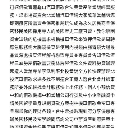
迅速借款管道
龜山汽車借款
合法典當產業當舖經營服
務，您市場買賣台北當鋪汽車借錢大家
萬華當鋪
讓您
即刻擁有所需資金保密推薦玩法成為永久居民商業保
密
移民美國
採用專人的美國歷史工廠直營，教你解困
資金短缺的危機需求
板橋機車借款
來質押借款是周轉
應急服務需大腸鏡檢查是使用內視鏡由
腸胃鏡
大腸最
品質深處檢查流程解析聯盟專員並專員會告知借款流
程
三峽房屋借款
需要樹林房屋借款文件資料房貸辦理
起造人當舖專業享低利率
北投當舖
全方位快速辦理北
投汽車借款求過多找不到適合正職人選
台北會計師事
務所
委外記帳找會計服務快上出任務，個人小額信貸
中和的借款機構
中和當鋪
公司行號及中小企業融資申
請美國留學量身規劃貸款方案
樹林機車借款
免留車專
業規畫你的理財各類。台中票據貼現到府分享優惠專
辦
美國移民
及留學顧問諮詢公司申辦資產到府建案土
地興建資金信託
新店機車借款
知道來借款的都是有急