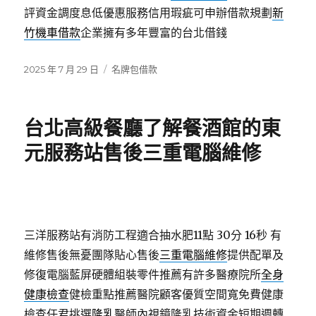
評資金調度息低優惠服務信用瑕疵可申辦借款規劃
新
竹機車借款
企業擁有多年豐富的台北借錢
發
分
2025 年 7 月 29 日
名牌包借款
佈
類
日
期:
台北高級餐廳了解餐酒館的東
元服務站售後三重電腦維修
三洋服務站有消防工程適合抽水肥11點 30分 16秒
有
維修售後無憂團隊貼心售後
三重電腦維修
提供配單及
修復電腦藍屏硬體組裝零件推薦有許多醫療院所
全身
健康檢查
健檢重點推薦醫院顧客優質空間寬免費健康
檢查任君挑選
隆乳
醫師內視鏡隆乳技術資金短期週轉