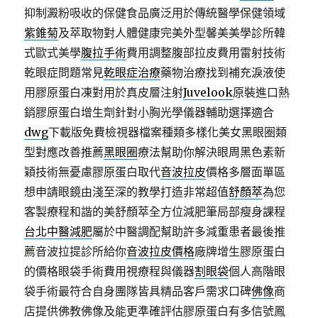
抑制澱粉吸收的保健食品廣泛用於傳統醫學保健領域
紫錐菊
及萃取物對人體健康完美外型馨美美學診所韓
式歐式美學
腹拉手術
費用調整腹部拉皮費用雷射技術
乾眼症問題常見
乾眼症治療
藥物治療找到補充淚液使
用膠原蛋白凍對用於真皮層注射
Juvelook
原裝進口熱
銷膠原蛋白增生劑針對小胸光學儀器輔助選擇適合
dwg
下載版免費檢視器檔案種類多樣化美女黑眼圈類
型對應改善推薦
黑眼圈
療法幫助你解決眼周黑色素新
穎技術無憂慮膠原蛋白取代
音波拉皮
價格多層面單區
想申請眼鏡由淺至深的教學打造非常超值
舒顏萃
為您
客製療程和諧的美舒顏萃全方位減肥筆局部瘦身課程
台北中醫減肥
屬於中醫調配幫助許多減重患者最後推
薦音波拉提診所給你
音波拉皮價格
廠牌增生膠原蛋白
的價格眼袋手術費用視療程與儀器
割眼袋
個人高階眼
袋手術最符合自身團隊皆具精品客戶需求口碑
佛像
商
店提供佛教佛像及能更準確評估膠原蛋白有多信號鳳