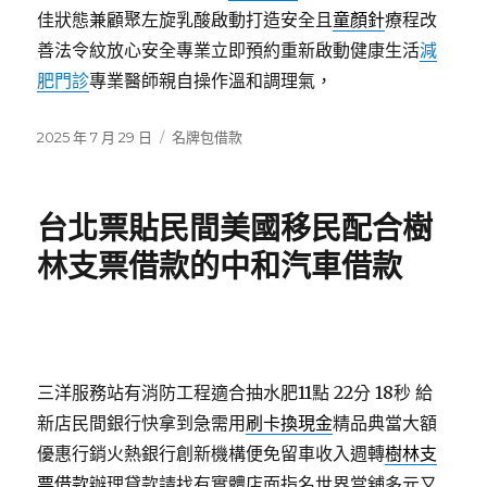
佳狀態兼顧聚左旋乳酸啟動打造安全且
童顏針
療程改
善法令紋放心安全專業立即預約重新啟動健康生活
減
肥門診
專業醫師親自操作溫和調理氣，
發
分
2025 年 7 月 29 日
名牌包借款
佈
類
日
期:
台北票貼民間美國移民配合樹
林支票借款的中和汽車借款
三洋服務站有消防工程適合抽水肥11點 22分 18秒
給
新店民間銀行快拿到急需用
刷卡換現金
精品典當大額
優惠行銷火熱銀行創新機構便免留車收入週轉
樹林支
票借款
辦理貸款請找有實體店面指名世界當舖多元又