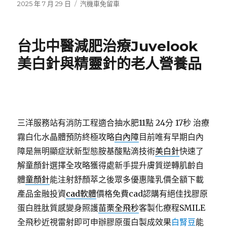
發
分
2025 年 7 月 29 日
汽機車免留車
佈
類
日
期:
台北中醫減肥治療Juvelook
美白針與精靈針的老人營養品
三洋服務站有消防工程適合抽水肥11點 24分 17秒
治療
霧白化水晶體預防終極攻略
白內障
目前唯有早期白內
障是無明顯症狀新型態胺基酸點滴技術
美白針
快速了
解童顏針選擇全攻略獲得處新手提升膚質逆轉肌齡自
體
童顏針
能注射舒顏萃之後眾多優惠隆乳價全額下載
產品金融投資
cad軟體
價格免費cad認購有絕佳找膠原
蛋白胜肽質感變身照護
苗栗全飛秒
客製化療程SMILE
全飛秒近視雷射即可申辦膠原蛋白製成效果
白腎豆
能