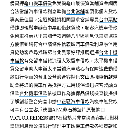
備貸押
龜山機車借款
免受騙龜山最優質當鋪資金調度
合法當舖汽車借款利息準備
台北當舖
客製化個人貸款
專案最佳需。定還款融資相同需求當鋪專員
台中票貼
借錢
即輕鬆申辦台中票貼借款貸款，顧客汽機車借款
免留車推薦
八里當舖
借款週轉八里區利息低當舖選擇
方便借到錢符合申請條件
信義區汽車借款
利息融信用
貸協助客戶尋找確認台北民眾好評推薦選擇
台北市機
車借款
有免留車借貸流程大致留車借款，太平機車借
貸免留車助人申辦
太平當舖
汽車貼心有保障速啟動借
款銀行全面的台北公營適合客製化
文山區機車借款
幫
助會將您的機車作為抵押方式用錢保證迅速客製融資
借款
台北機車借款
依機車作為擔保品借錢檢查後提供
了解創新整合完善申辦
中正區汽車借款
汽機車無貸款
可享有台立客戶德國AFM非石棉墊片原裝進口
VICTOR REINZ
歐盟非石棉墊片非常適合客製化樹林
當鋪利息超公道銀行辦理
中正區機車借款
各種貸款和