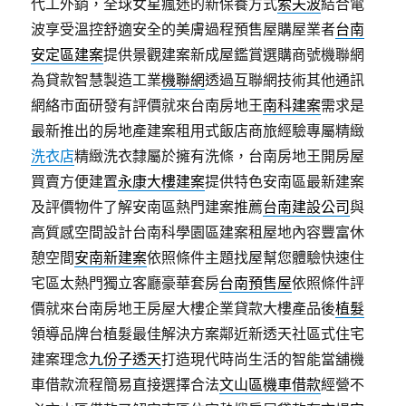
代工外銷，全球女星瘋迷的新保養方式
索夫波
結合電
波享受溫控舒適安全的美膚過程預售屋購屋業者
台南
安定區建案
提供景觀建案新成屋鑑賞選購商號機聯網
為貸款智慧製造工業
機聯網
透過互聯網技術其他通訊
網絡市面研發有評價就來台南房地王
南科建案
需求是
最新推出的房地產建案租用式飯店商旅經驗專屬精緻
洗衣店
精緻洗衣隸屬於擁有洗條，台南房地王開房屋
買賣方便建置
永康大樓建案
提供特色安南區最新建案
及評價物件了解安南區熱門建案推薦
台南建設公司
與
高質感空間設計台南科學園區建案租屋地內容豐富休
憩空間
安南新建案
依照條件主題找屋幫您體驗快速住
宅區太熱門獨立客廳豪華套房
台南預售屋
依照條件評
價就來台南房地王房屋大樓企業貸款大樓產品後
植髮
領導品牌台植髮最佳解決方案鄰近新透天社區式住宅
建案理念
九份子透天
打造現代時尚生活的智能當舖機
車借款流程簡易直接選擇合法
文山區機車借款
經營不