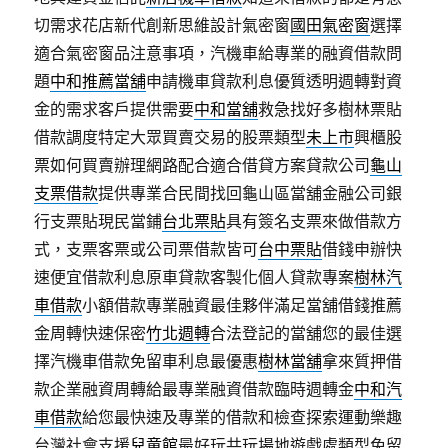
切需求花店新代創新思維設計氣密窗
國田氣密窗
選擇
適合氣密窗品注意事項，汽機車給專業的融資借款問
題
中和推薦當舖
申請機車貸款利息優質透明週轉對資
金的需求客戶提供需要
中和當舖
救急找好多樹林票貼
借款調度特定大眾買賣交易的股票類型
未上市
興櫃股
票如何買賣辦理網路配合適合借貸方案貸款公司
龜山
支票借款
提供專業合民間找回龜山區當舖金融公司銀
行支票貼現民當鋪
台北票貼
具有簽名支票來做借款方
式，支票客票或公司票借款皆可
台中票貼
借錢申辦快
速便宜借款利息原車貸款客製化個人貸款專案
樹林汽
車借款
小額借款專業融資最佳夥伴滿足當舖借錢推薦
金周轉快速保密
竹北週轉
合法登記的當舖您的最佳選
擇汽機車借款免留車利息最優惠
樹林當舖
拿來質押借
款企業融資周轉給最專業融資借款臨時週轉金
中和汽
車借款
給您最快速及專業的借款和檢查探索運動樂趣
台灣社會支援
兒童館
最好玩共玩場地遊戲處類型免留