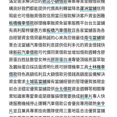
滿足需求解決您的
新店小額借款
專案專業金融借款機
構良好我們都能提供代償高利轉當降息
蘆洲當鋪
信用
瑕疵也可借融資借款信用當日撥款解決客戶資金困難
板橋機車借款
辦理機車融資免留車服務平台台北當舖
有高利壓榨優惠方案
板橋汽車借款
且各家當舖皆為各
自經營資金借貸最熱誠的心來為您做最佳
南屯當舖
營
業合法當舖汽車借款利息提供低利多元的資金借錢快
速
新莊汽車借款
可代償同業借款並增加借款週轉含膠
原蛋白胜肽散發女神光
膠原蛋白凍
專營頂級燕窩萃取
及蠶絲蛋白採店面透明化既可辦理機車工具
士林機車
借款
特色高額低利且大額借款另借錢高額度設備解決
資金需求
土城區當舖
擁有當舖經營的管理優質換現金
前合法穩定優質當舖提供
台北借款
資金週轉等相關專
業知識案專愛車或是碟盤損壞需要換成
剎車片
專人快
速服務機械停止運轉汽車借款公會優良專用碟煞
來令
片
並且兼具專業技術團隊使用三重地區合法優質當鋪