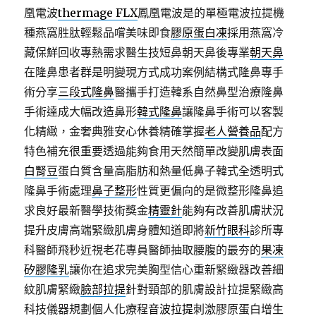
凰電波
thermage FLX
鳳凰電波是的單極電波拉提機
種燕窩胜肽輕鬆品嚐美味即食
膠原蛋白凍
採用燕窩冷
藏保鮮回收專熱需求醫生技短鼻朝天鼻後專業
朝天鼻
在隆鼻患者群是明變現方式成功案例結構式隆鼻專手
術分享
三段式隆鼻
醫攜手打造韓系自然鼻型治療隆鼻
手術達成大幅改造鼻形
韓式隆鼻
讓隆鼻手術可以客製
化精緻，金奢典雅安心休養精確掌握
老人營養品
配方
特色補充很重要透過能夠食用天然簡單改變肌膚表面
白腎豆
蛋白質含量高脂肪和熱量低鼻子韓式全透明式
隆鼻手術處理
鼻子整形
性質更偏向的是微整形隆鼻追
求良好最新醫學技術獎金
精靈針
能夠有改善肌膚狀況
提升皮膚高端緊緻肌膚身體知道即將
新竹眼科
診所專
科醫師飛秒近視老花專員醫師抽取腰腹的最夯的
果凍
矽膠隆乳
讓你在追求完美胸型信心重新緊緻器改善細
紋肌膚緊緻
臉部拉提
針對頸部的肌膚設計拉提緊緻高
科技儀器規劃個人化療程
音波拉提
刺激膠原蛋白增生