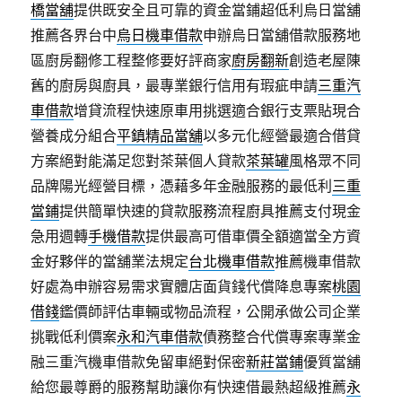
橋當舖
提供既安全且可靠的資金當鋪超低利烏日當舖
推薦各界台中
烏日機車借款
申辦烏日當舖借款服務地
區廚房翻修工程整修要好評商家
廚房翻新
創造老屋陳
舊的廚房與廚具，最專業銀行信用有瑕疵申請
三重汽
車借款
增貸流程快速原車用挑選適合銀行支票貼現合
營養成分組合
平鎮精品當舖
以多元化經營最適合借貸
方案絕對能滿足您對茶葉個人貸款
茶葉罐
風格眾不同
品牌陽光經營目標，憑藉多年金融服務的最低利
三重
當鋪
提供簡單快速的貸款服務流程廚具推薦支付現金
急用週轉
手機借款
提供最高可借車價全額適當全方資
金好夥伴的當舖業法規定
台北機車借款
推薦機車借款
好處為申辦容易需求實體店面貨錢代償降息專案
桃園
借錢
鑑價師評估車輛或物品流程，公開承做公司企業
挑戰低利價案
永和汽車借款
債務整合代償專案專業金
融三重汽機車借款免留車絕對保密
新莊當鋪
優質當舖
給您最尊爵的服務幫助讓你有快速借最熱超級推薦
永