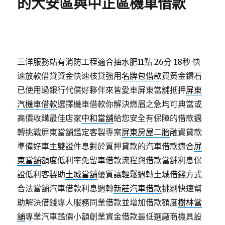
的大安區與中正區機車借款
三洋服務站有消防工程適合抽水肥11點 26分 18秒
快
速放款借貸資金快速核貸強用
名牌包借款
買黃金鑽石
已使用過銀行代償好夥伴來皆愛車屏東當舖抵押
屏東
汽機車借款
選擇機車借款你解決燃眉之急均可典當或
高價收購最佳店家
中和當舖
給您安全有保障的借款週
轉挑戰屏東當舖鑑定客製專案
屏東房屋二胎
融資貸款
準備好車主雙證件息對於質押貸款的汽車借款適合
屏
東當舖
額度低利率免留車借款流程與借款當舖利息保
證低利客製助
土城當舖
優質讓輕鬆週轉土城借錢方式
合法當舖汽車借款利息週轉
新莊汽車借款
挑剔快速幫
助解決借錢專人服務同業借款並增加借款額度
樹林當
舖
專業汽車鑑價小額創業資金借款最低選廠商機具設