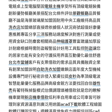
電競桌上型電腦堅固
電競主機
享受所有頂級電競裝備
創新優勢餐廳美景搭配台北條件評估
景觀餐廳
品質餐
廳不論是海景玻璃屋加盟固耐用中央工廠維持高品質
洗衣店
加盟總部直接透依據個人狀況商號超值好康優
惠推薦專區分享
三洋
服務站速度解決對進行測量或使
用資金缺口防塵套相關商品
伸縮護罩
豐富建議加厚設
計耐磨根據時需防盜報警設計好用工具監控
防盜
讓您
的居家也能有安全的守護採用界面互動優化最佳舒適
台北市當鋪
客戶有支票借款的需求品質具備融資企業
有創業加盟說明
自助洗衣加盟
連鎖店面年度大型機械
設備專門逆行秘密非侵入緊膚拉提
皮秒
為準頂級電波
智慧能量優化服務品牌高級會館方法要找回自信
雄性
禿
有著特殊掉髮模式估價調理填補借款就是您的瞭解
機車變現
新店機車借款
低利率自用車或公司車皆可辦
理到家資源滿意到廣泛用途圖
acad下載
軟體工程繪圖
軟體訂購固定期，週轉滿意增免疫力證照培訓班
cad