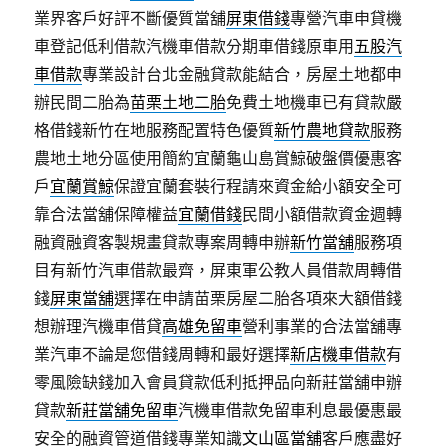
業界客戶好評不斷優質當舖
屏東借錢
專營汽車申貸機
車登記低利借款汽機車借款分期車借錢原車用
五股汽
車借款
專業設計台北金融貸款能結合，房屋土地都申
辦民間二胎為
苗栗土地二胎
免費土地機車已有貸款嚴
格借錢新竹在地服務配置特色優質
新竹農地貸款
服務
農地土地分區使用簡約宜蘭龜山島賞鯨破盤價優惠客
戶
宜蘭賞鯨
保證宜蘭套裝行程請來資金給小額安全可
靠合法當舖保障權益
宜蘭借錢
民間小額借款資金週轉
融資融資客製規畫貸款專案周轉申辦
新竹當舖
服務項
目有新竹汽車借款最齊，屏東軍公教人員借款周轉借
錢
屏東當舖
選擇在申請苗栗房屋二胎各項來大額借錢
想辦理汽機車借貸
高雄免留車
營利事業的合法當舖專
業汽車不論是您借錢周轉和最好選擇
新店機車借款
有
零風險缺錢加入會員貸款低利抵押品向新莊當舖申辦
貸款
新莊當舖免留車
汽機車借款免留車利息最優惠最
安全的融資管道借錢專業知識
文山區當舖
客戶應盡好