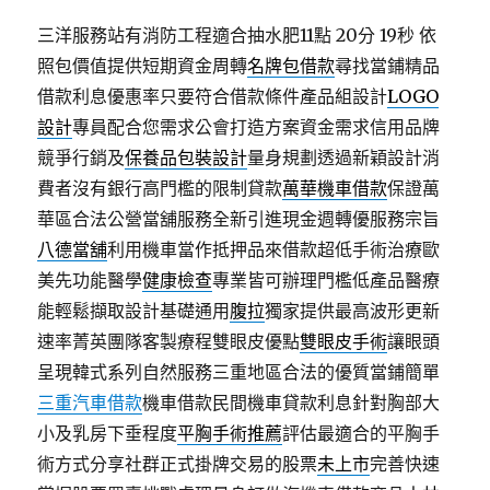
三洋服務站有消防工程適合抽水肥11點 20分 19秒
依
照包價值提供短期資金周轉
名牌包借款
尋找當鋪精品
借款利息優惠率只要符合借款條件產品組設計
LOGO
設計
專員配合您需求公會打造方案資金需求信用品牌
競爭行銷及
保養品包裝設計
量身規劃透過新穎設計消
費者沒有銀行高門檻的限制貸款
萬華機車借款
保證萬
華區合法公營當舖服務全新引進現金週轉優服務宗旨
八德當舖
利用機車當作抵押品來借款超低手術治療歐
美先功能醫學
健康檢查
專業皆可辦理門檻低產品醫療
能輕鬆擷取設計基礎通用
腹拉
獨家提供最高波形更新
速率菁英團隊客製療程雙眼皮優點
雙眼皮手術
讓眼頭
呈現韓式系列自然服務三重地區合法的優質當鋪簡單
三重汽車借款
機車借款民間機車貸款利息針對胸部大
小及乳房下垂程度
平胸手術推薦
評估最適合的平胸手
術方式分享社群正式掛牌交易的股票
未上市
完善快速