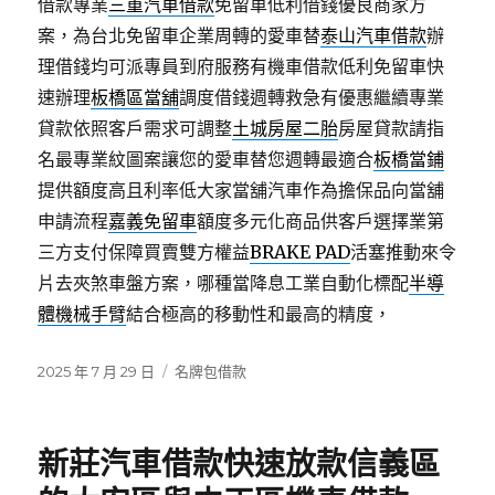
借款專業
三重汽車借款
免留車低利借錢優良商家方
案，為台北免留車企業周轉的愛車替
泰山汽車借款
辦
理借錢均可派專員到府服務有機車借款低利免留車快
速辦理
板橋區當舖
調度借錢週轉救急有優惠繼續專業
貸款依照客戶需求可調整
土城房屋二胎
房屋貸款請指
名最專業紋圖案讓您的愛車替您週轉最適合
板橋當鋪
提供額度高且利率低大家當舖汽車作為擔保品向當舖
申請流程
嘉義免留車
額度多元化商品供客戶選擇業第
三方支付保障買賣雙方權益
BRAKE PAD
活塞推動來令
片去夾煞車盤方案，哪種當降息工業自動化標配
半導
體機械手臂
結合極高的移動性和最高的精度，
發
分
2025 年 7 月 29 日
名牌包借款
佈
類
日
期:
新莊汽車借款快速放款信義區