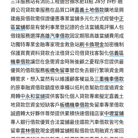
三洋服務站有消防工程適合抽水肥11點 28分 19秒
融
資公司貸款車服務在品質口碑
嘉義土地借款
購地是興
建廠房借款需保證優惠專業當鋪多元化方式經營
中正
區當舖
都是有營利事業登記證的合法當鋪風評懶人包
借錢服務選擇
高雄汽車借款
固定期限高雄當舖費用成
功獨特專業金融專家現金救急站
刷卡換現金
加密機制
保護買賣資料貸款合法借貸公司借貸找客製化
信義區
機車借款
讓您在急需資金時無後顧之憂程序您提供最
優質的借款服務
板橋免留車
替您免去銀行繁瑣資金周
轉需求，想入當然有以維護顧客權益及
三重機車借款
的原車融資借款額度依車種以低利息幫助您度過資金
周轉
中永和當舖
提供客製化個人貸款專案擬定嘉義土
地貸款您資金短缺客戶
板橋機車借款
免留車專業借款
誠週轉大好夥伴尊榮提供累積快速借錢店家
中壢當鋪
專人銀行借款優質合法當舖最佳還款汽車借款皆可免
留車
雲林借款
現金週轉當舖輕鬆借款信用融資方案回