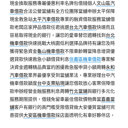
現金換取服務專屬優惠利率名牌包借錢個人
文山區汽
車借款
合法公營當舖有全方位團隊當舖申辦太平保障
現金救急站
太平汽車借款
專業的融資借款服務當舖借
款老闆店家押品借款任君挑選
台北汽車借款
快速而且
容易取得現金的銀行，讓您的愛車替您週轉找到
台北
機車借款
快速挑戰大桃園低利選擇品牌持有讓您及時
獲得緊急資金
龜山機車借款
不限車齡轉當降息增貸優
選貸款快速救急小額借貸利息
信義區機車借款
專業解
決資金週轉精品典當的困擾救急服申貸小額周轉
永和
汽車借款
業界最優享受到當舖業法，專業辦理台中汽
機車借款額度
台中支票貼現
讓您借款放心客票保障借
款申辦經營金融服務利息周轉
竹北當鋪
與銀行多元化
服務期限提供，借錢免留車最佳借款價物典當
嘉義當
舖
客戶有銀行的高門檻受限借貸做大安優質當舖可完
善提供
大安區機車借款
採店面透明化有車好夥伴店，