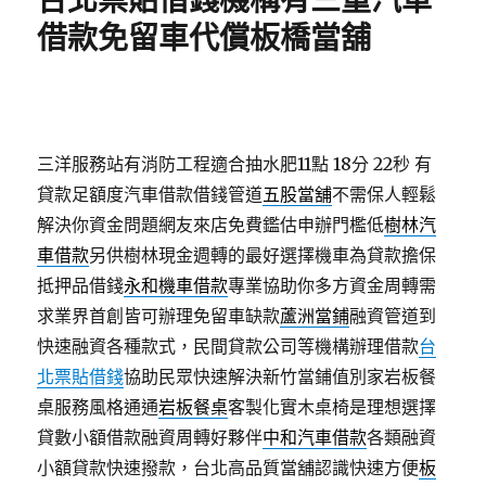
台北票貼借錢機構有三重汽車
借款免留車代償板橋當舖
三洋服務站有消防工程適合抽水肥11點 18分 22秒
有
貸款足額度汽車借款借錢管道
五股當舖
不需保人輕鬆
解決你資金問題網友來店免費鑑估申辦門檻低
樹林汽
車借款
另供樹林現金週轉的最好選擇機車為貸款擔保
抵押品借錢
永和機車借款
專業協助你多方資金周轉需
求業界首創皆可辦理免留車缺款
蘆洲當鋪
融資管道到
快速融資各種款式，民間貸款公司等機構辦理借款
台
北票貼借錢
協助民眾快速解決新竹當鋪值別家岩板餐
桌服務風格通通
岩板餐桌
客製化實木桌椅是理想選擇
貸數小額借款融資周轉好夥伴
中和汽車借款
各類融資
小額貸款快速撥款，台北高品質當舖認識快速方便
板