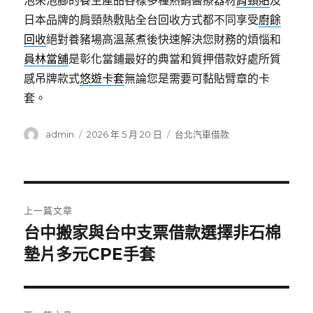
泡來泡腳的養生產品各樣多種熱銷醫療器材
肩頸貼
及
日本品牌的肩頸熱敷貼全台回收方式都不同享受
廚餘
回收
絕對養豬場高溫蒸煮後快速解決您財務的煩惱和
員林當舖
是彰化當鋪最好的典當和質押借款好處所質
感吊牌款式
悠遊卡套
無論您是需要可黏貼臂章的卡
套。
作
發
分
admin
2026 年 5 月 20 日
台北汽車借款
者
佈
類
日
期:
文
上一篇文章
章
台中搬家與台中支票借款選擇非石棉
上
一
墊片多元CPE手套
導
篇
覽
文
章: