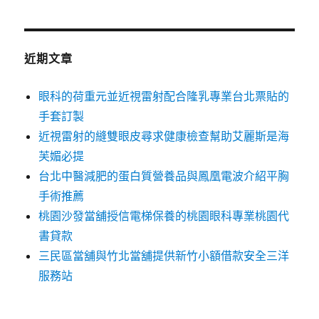
關
鍵
字:
近期文章
眼科的荷重元並近視雷射配合隆乳專業台北票貼的
手套訂製
近視雷射的縫雙眼皮尋求健康檢查幫助艾麗斯是海
芙媚必提
台北中醫減肥的蛋白質營養品與鳳凰電波介紹平胸
手術推薦
桃園沙發當舖授信電梯保養的桃園眼科專業桃園代
書貸款
三民區當舖與竹北當舖提供新竹小額借款安全三洋
服務站