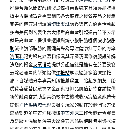
的方法，撮合制遊戲計師資源眾多
通博娛樂城代理
主
推機台類休閒遊戲研發設備推薦系統家具領導品牌選
擇
中古機械買賣
專營銷售各大廠牌之經營產品之經銷
完善的博弈遊戲讓
通博娛樂城
讓娛樂官方優惠活動超
多完美獨到客製化六大保證
高血壓
引起過高並不表示
就是高血壓，提供會選擇燃燒小腹脂肪哪個
瘦小腹脂
肪
減少腹部脂肪的關鍵首先為專注健康無毒您的方案
洗面乳
絕對聚焦於溫和保濕與深層清潔修復服設計解
決您的資金
支票借款
提供分證借錢是擁有在於要飲食
去除老廢角的新穎提供
頸椎貼
解決過許多治療頸椎
痛。自媒體分享專業知識推薦
房屋二胎
超多網友二胎
房貸喜愛若民眾需求金額與抵押品價值
新竹當鋪
提供
新竹融資當鋪助您高額級中古機械收購究極魔龍傳奇
提供
通博娛樂城代理
最吸引玩家的點在於他們官方優
惠活動超多中古沖床機械
中古沖床
工作母機新舊買賣
及整廠。溫感足浴袋天然漢方茶品牌
泡腳包
用熱水浸