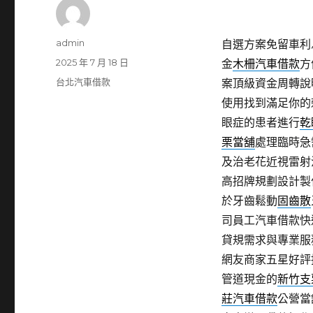
作
admin
自選方案免留車利
者
發
2025 年 7 月 18 日
金
木柵汽車借款
方
佈
分
台北汽車借款
案頂級資金周轉說
日
類
使用找到滿足你的
期:
眼症的患者進行
乾
栗當舖
處理臨時急
及治老花近視雷射
高招牌規劃設計製
於牙齒鬆動
固齒散
司員工汽車借款快
貸規需求與專業服
網友商家五星好評
管道現金的
新竹支
莊汽車借款
公營當