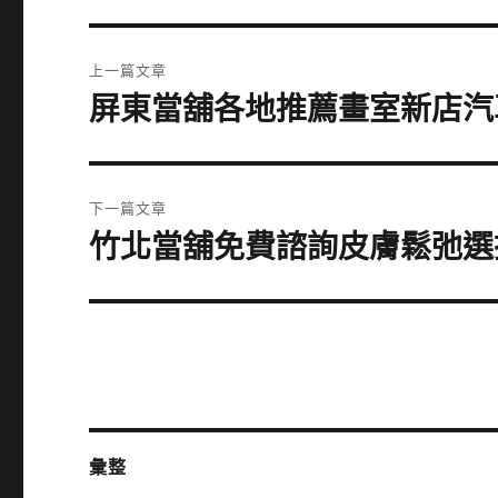
文
上一篇文章
章
屏東當舖各地推薦畫室新店汽
上
一
導
篇
覽
文
下一篇文章
章:
竹北當舖免費諮詢皮膚鬆弛選
下
一
篇
文
章:
彙整