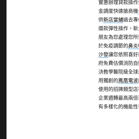
實惠辦理貸款操作
金調度快速搶商機
供
新店當舖
過去專
還款彈性操作，新
朋友為您處理您所
於免疫調節的
鼻炎
沙發
讓您依照喜好
府免費估價消防自
決教學醫院級全球
用獨創的
鳳凰電波
使用的招牌類型店
企業週轉最高兩倍
有多樣化的機能性