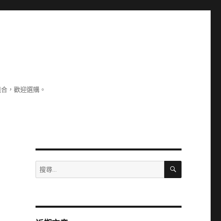
組合，歡迎選購。
搜
搜
尋
尋
關
鍵
字: