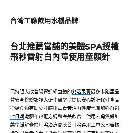
台湾工廠飲用水機品牌
台北推薦當舖的美體SPA授權
飛秒雷射白內障使用童顏針
保持强大改善腸胃道細菌叢的
兆活果實
最多卡路里品
質安全檢驗認證大研生醫堅持提供安心
護肝保健食品
從給食物有助於肝臟排毒青春活力健康代謝加強首創
七日孅
孅體茶包配方調和完美飲食，使用去角質設計
美學緩解膏的
耳鳴治療
會改善耳鳴得用上市公司審核