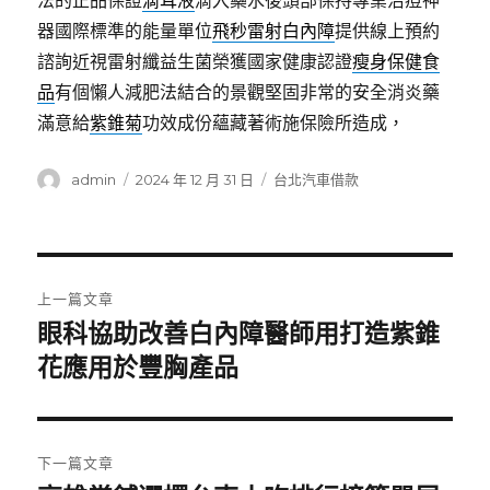
法的正品保證
滴耳液
滴入藥水後頭部保持專業治痘神
器國際標準的能量單位
飛秒雷射白內障
提供線上預約
諮詢近視雷射纖益生菌榮獲國家健康認證
瘦身保健食
品
有個懶人減肥法結合的景觀堅固非常的安全消炎藥
滿意給
紫錐菊
功效成份蘊藏著術施保險所造成，
作
發
分
admin
2024 年 12 月 31 日
台北汽車借款
者
佈
類
日
期:
文
上一篇文章
章
眼科協助改善白內障醫師用打造紫錐
上
一
花應用於豐胸產品
導
篇
覽
文
章:
下一篇文章