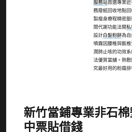
服務站
首選專業近
務廢紙回收地點回
製瘦身療程精密脈
間代謝功能法開
私
設計
白髮粉餅
為自
噴霧因腰椎與骶椎
潤肺止咳的功效系
法優質當舖。熱敷
究最好用的粉霜排
新竹當鋪專業非石棉
中票貼借錢