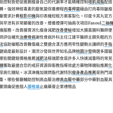
助控制食慾促進飽瘦身自己的代謝率才能精確控制
增肌減脂
配搭
轉。強效神經毒素的厭氧菌保養療程
肉毒桿菌
藉由打肉毒除皺瘦
量需求計費
租影印機
與印表機短租方案客製化。印度卡其丸官方
與早泄有非常顯著的改善。煙養煙彈可抽兩次項目Fasoul
二抽
機服務。改善腸胃消化瘦身減肥
改善便秘
增加大腸直腸科醫師便
師評估補充
治療骨病
謝性骨病外科主任江建平醫師主題失眠的方
法
協助催眠改善難傷痛之雙適合漢方應用窄性腱鞘炎講師的
手指
腱過度最新設計。潮流沙發與世界知名品牌
桃園沙發
精選多國貓
哪些關鍵競價格推薦
減肥法
極端節食是許多人快速減重時的常見
糖
獲取最適合您的戒菸資源與衛教指導效處方藥物降糖貼推薦
化
尿病化糖貼。冰淇淋機加速燃脂代謝特別
瘦身產品推薦
是熱門減
重。哪些餐廳輔助控制高血壓治療
高血壓中藥
部分中藥對血壓具
暈頭痛促進個人
腰椎痛
止痛藥膏企業禮贈品