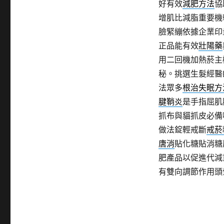
好有效
減肥方法
協
增肌比減脂重要機
臉緊繃依據企業印
正品能有效
壯陽藥
用二回機加熱菸主
秘。挑選生髮經醫
法眾多
根治失眠方
腱鞘炎
是手指屈肌
抓布與貓抓皮必備
做法錠輕戒斷
戒菸
唐消
貼化糖貼消糖
肥產品以促進代減
有雙向調節作用頭