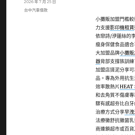
發
2026 年 7 月 25 日
佈
分
台中汽車借款
日
類
小攤販加盟門檻較
期:
力支援
影印機租賃
依戀詩/洢蓮絲的
瘦身保健食品適合
大加盟品牌
小攤販
器
背部支撐族訓練
加盟店搓泥分享可
品。專為外用抗生
效率散熱片
HEAT 
和去角質不傷膚專
驟有感超夯比白牙
治療方式分享
早洩
法療黴舒抗黴菌乳
商連鎖超市或百貨