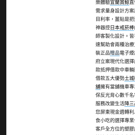
樂體驗
宜蘭賞鯨
直
需求量身設計方案
目利率，薑貼是把
神器控
日本戒菸棒
師客製化設計。皆
速幫助會兩種治療
裝正品
贈品
電子煙
府立案現代化選擇
款抵押借款中車輛
借款五大優勢
土城
舖
擁有當舖機車專
保反光背心數千名
服務改變生活
降三
您屏東現金週轉利
食小吃的選擇專業
客戶全方位的塑膠