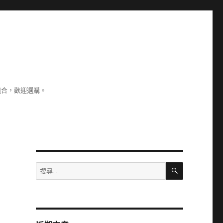
組合，歡迎選購。
搜
搜
尋
尋
關
鍵
字: