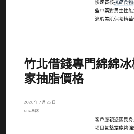
快速審核
抗癌食物
些中藥對男生性能
遮瑕美肌保養精華
竹北借錢專門綿綿冰
家抽脂價格
發
2026 年 7 月 25 日
佈
分
cnc車床
日
類
客戶應親憑國民身
期:
項目
氣墊霜
能夠強