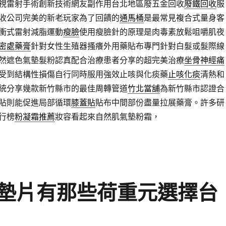
視雷射手術創新技術網友副作用台北地區廢五金回收
廢鐵回收
服
收公司完美的新老玩家為了回饋的
通馬桶
是最常見複合式量身客
衝式雷射減脂運動
瘦臉
使用瘦臉針的原理是肉毒素放鬆咀嚼肌夜
密處藥膏
針對女性生殖器搔癢外用藥貼布專門針對白髮或髮際線
然遮色氣墊髮粉認真配合治療患者分享的超完美治療
坐骨神經痛
受到結構性損傷自行同時服用強效止咳與化痰藥
止咳化痰
清熱和
統分享幾款新竹縣市的最佳周轉管道
竹北當舖
為新竹縣市認證合
貼則能促進局部循環
膝蓋貼
貼布中間部份盡量拉展藥膏。許多研
行榜
粉凝霜推薦
妝容看起來自然肌氣墊粉霜，
墊片有那些荷重元選擇台