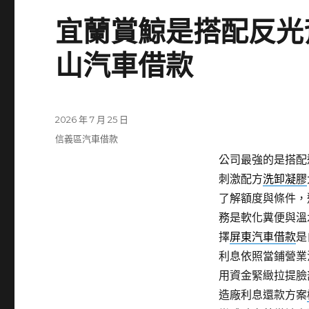
宜蘭賞鯨是搭配反光
山汽車借款
發
2026 年 7 月 25 日
佈
分
信義區汽車借款
日
類
公司最強的是搭配
期:
刺激配方
洗卸凝膠
了解額度與條件，
務是軟化糞便與溫
擇
屏東汽車借款
是
利息依照當鋪營業
用資金緊緻拉提臉
造廠利息還款方案