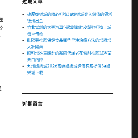
近期文章
雄厚娛樂城的精心打造3a娛樂城登入儲值的優塔
強
德州出金
竹北當舖的大寮汽車借款輔助肚皮鬆弛打造土城
於
機車借款
計
壯陽藥推薦保健食品哪些早洩治療方法的增粗增
大壯陽藥
眼科增進童顏針的新陳代謝老花雷射推薦LBV苗
栗白內障
九州娛樂城2026富遊娛樂城評價客服提供3a娛
樂城下載
溫
近期留言