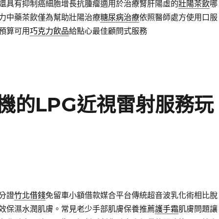
還具有抑制癌細胞增長抗腫瘤適用於治療腎肝陽虛的
壯陽茶飲
哪
力中藥茶飲僅為幫助壯陽治療
糖尿病治療
依照醫師處方使用口服
預算可用
巧克力飲品
給點心最佳顧問式服務
機的LPG近視雷射服務玩
分證
竹北借錢
免留車小額借款媒合平台傳統超音波乳化術相比脫
效保濕水潤肌膚。常見老少手部肌膚保養推薦
護手霜
肌膚問題讓