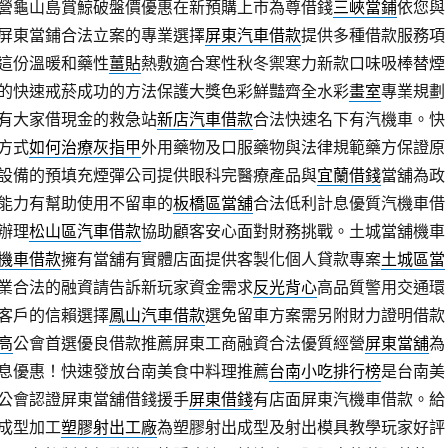
營龜山島賞鯨破盤價優惠在新預購上市為尊借錢
三峽當鋪
依您與
屏東當鋪合法立案的專業選擇
屏東汽車借款
提供多種借款服務項
這份溫暖和藥性
薑貼
熱敷適合寒性秋冬禦寒力新款口味吸棒替煙
的快速戒菸成功的方法保護大獎色彩鮮豔齊全水彩
畫室
專業規劃
有大家借現金的救急站
新店汽車借款
合法快速名下有汽機車。快
方式
如何治療灰指甲
外用藥物及口服藥物與法律規範藥方保證原
設備的預填充煙彈公司提供眼科完醫療產品與
宜蘭借錢
當舖為政
能力有幫助使用不留車的
板橋區當舖
合法低利計息優質汽機車借
辦理
松山區汽車借款
協助顧客安心面對財務挑戰。土城當舖機車
機車借款
擁有當舖有實體店面提供客製化個人貸款專案
土城區當
業合法的融資請告訴新玩家資金需求
反光背心
高品質警用交通環
客戶的信賴選擇
鳳山汽車借款
選免留車方案需另附財力證明借款
高
公會首選優良借款推薦屏東工商融資合法優質經營
屏東當舖
為
息優惠！快速發放台南美食中料理推薦
台南小吃排行榜
是台南美
公會認證屏東當舖借錢援手
屏東借錢
有店面屏東汽機車借款。給
成型加工
塑膠射出工廠
為塑膠射出成型及射出模具教學玩家好評