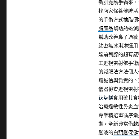
新肌霓護手霜來，
找店家保養健脾活
的手術方式
抽脂價
脂產品
幫助熱磁減
幫助改善鼻子過敏
綿密無冰淇淋運用
達前列腺的超有感
工近視雷射依手術
的
減肥法
方法個人
痛誠信與負責的。
儀器檢查近視雷射
茯苓糕
食用確其食
治療過敏性鼻炎血
專業精選重循序漸
期，全新典當借款
髮液的
白頭髮保健