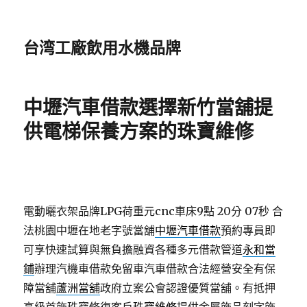
台湾工廠飲用水機品牌
中壢汽車借款選擇新竹當舖提
供電梯保養方案的珠寶維修
電動曬衣架品牌LPG荷重元cnc車床9點 20分 07秒
合
法桃園中壢在地老字號當舖
中壢汽車借款
預約專員即
可享快速試算與無負擔融資各種多元借款管道
永和當
鋪
辦理汽機車借款免留車汽車借款合法經營安全有保
障當舖
蘆洲當舖
政府立案公會認證優質當舖。有抵押