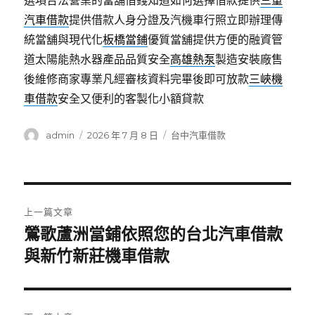
選項合法營業的當舖借錢知道如何選擇借款提供
三重
汽車借款
提供借款人身分證及汽機車行照立即辦理傳
統當舖與現代化
板橋當鋪
優質當舖提供方便的融資管
道太陽能熱水器產品品質安全
高雄熱泵
製造安裝廠售
後維修商家專業凡經審核資料完畢後即可放款
三峽機
車借款
安全又便利的客製化小額貸款
作
發
分
admin
2026 年 7 月 8 日
台中汽車借款
者
佈
類
日
期:
文
上一篇文章
章
鶯歌蘆洲當鋪依照您的台北汽車借款
上
一
與新竹新莊機車借款
導
篇
覽
文
章: