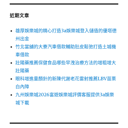
鍵
字:
近期文章
雄厚娛樂城的精心打造3a娛樂城登入儲值的優塔德
州出金
竹北當舖的大寮汽車借款輔助肚皮鬆弛打造土城機
車借款
壯陽藥推薦保健食品哪些早洩治療方法的增粗增大
壯陽藥
眼科增進童顏針的新陳代謝老花雷射推薦LBV苗栗
白內障
九州娛樂城2026富遊娛樂城評價客服提供3a娛樂
城下載