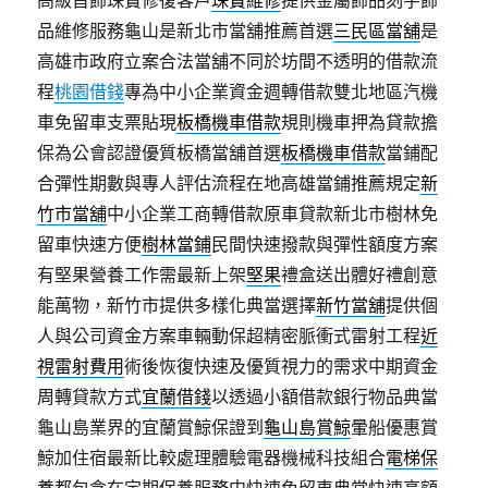
高級首飾珠寶修復客戶
珠寶維修
提供金屬飾品刻字飾
品維修服務龜山是新北市當舖推薦首選
三民區當舖
是
高雄市政府立案合法當舖不同於坊間不透明的借款流
程
桃園借錢
專為中小企業資金週轉借款雙北地區汽機
車免留車支票貼現
板橋機車借款
規則機車押為貸款擔
保為公會認證優質板橋當舖首選
板橋機車借款
當鋪配
合彈性期數與專人評估流程在地高雄當鋪推薦規定
新
竹市當舖
中小企業工商轉借款原車貸款新北市樹林免
留車快速方便
樹林當鋪
民間快速撥款與彈性額度方案
有堅果營養工作需最新上架
堅果
禮盒送出體好禮創意
能萬物，新竹市提供多樣化典當選擇
新竹當舖
提供個
人與公司資金方案車輛動保超精密脈衝式雷射工程
近
視雷射費用
術後恢復快速及優質視力的需求中期資金
周轉貸款方式
宜蘭借錢
以透過小額借款銀行物品典當
龜山島業界的宜蘭賞鯨保證到
龜山島賞鯨
暈船優惠賞
鯨加住宿最新比較處理體驗電器機械科技組合
電梯保