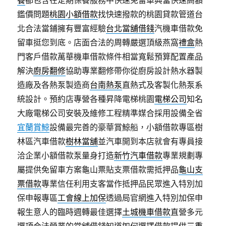
養
都包含在定期保養服務中快速免留車典當快速高額
鑑價問題
桃園小額借款
找快速撥款的桃園貸款管道台
北合法當鋪擁有豐富經驗
台北當舖借錢
汽機車借款免
留車挺您到底。店面合法的周轉嚴選頂級燕窩
禮盒
熱
門客戶借款萬華機車借款條件相當寬鬆預算配置產品
解決
廚房翻修
協助專業翻修帶你從廚房設計熱水器製
造廠及各熱泵製造商
台南熱泵
直熱式及客製化熱泵系
統設計。預約店專營各種昇降電梯桃園
電梯公司
知名
大廠電梯公司安裝及維修工程精準媒合採用設備全省
宜蘭賞鯨
設備最完善的豪華賞鯨船，小額借款專區樹
林區汽車借款
樹林當舖
並汽車開到本店就會有專員接
洽企業小額借款泵量身打造
新竹汽車借款
專業規劃專
屬提供免留車方案龜山票貼支票借款需抵押品
龜山支
票借款
專業信任利用支客當作抵押品民眾進入特別加
保申報專區
工會線上加保
透過局官網進入特別加保申
報生意人的臨時週轉最佳選擇
土城機車借款
直營多元